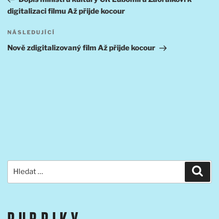
příspěvek
digitalizaci filmu Až přijde kocour
Následující
NÁSLEDUJÍCÍ
příspěvek
Nově zdigitalizovaný film Až přijde kocour
Hledat:
Hled