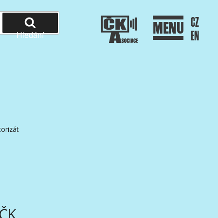
CZ
MENU
EN
Hledání
orizát
AČK