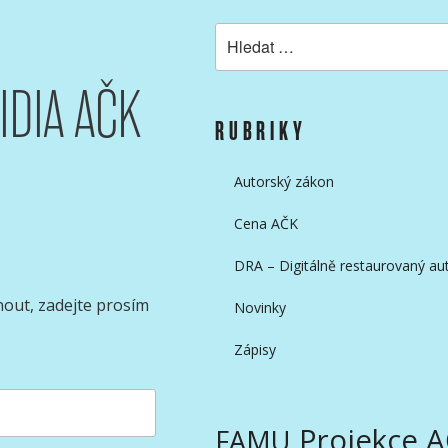
Hledat:
IDIA AČK
KAMERAMANŮ
RUBRIKY
Autorský zákon
Cena AČK
DRA – Digitálně restaurovaný aut
nout, zadejte prosím
Novinky
Zápisy
Projekce 
FAMU