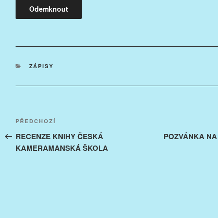
RUBRIKY
ZÁPISY
Navigace
Předchozí
PŘEDCHOZÍ
pro
příspěvek
RECENZE KNIHY ČESKÁ
POZVÁNKA NA
KAMERAMANSKÁ ŠKOLA
příspěvek