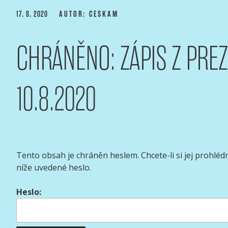
Přejít
PUBLIKOVÁNO
17. 8. 2020
AUTOR: CESKAM
k
obsahu
CHRÁNĚNO: ZÁPIS Z PREZ
webu
ASOCIACE ČESKÝCH 
webový portál Asociace českých kameramanů
10.8.2020
Tento obsah je chráněn heslem. Chcete-li si jej prohléd
níže uvedené heslo.
Heslo: