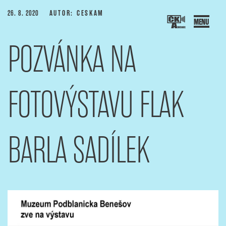
Přejít
PUBLIKOVÁNO
26. 8. 2020
AUTOR: CESKAM
k
obsahu
POZVÁNKA NA
webu
SOCIACE ČESKÝCH KAMERAMANŮ
ový portál Asociace českých kameramanů
FOTOVÝSTAVU FLAK
BARLA SADÍLEK