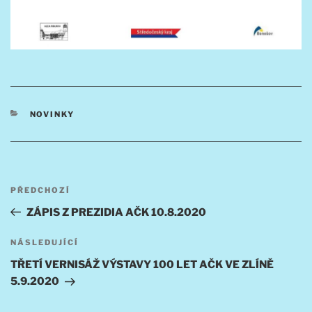
RUBRIKY
NOVINKY
Navigace
Předchozí
PŘEDCHOZÍ
pro
příspěvek
ZÁPIS Z PREZIDIA AČK 10.8.2020
příspěvek
Následující
NÁSLEDUJÍCÍ
příspěvek
TŘETÍ VERNISÁŽ VÝSTAVY 100 LET AČK VE ZLÍNĚ
5.9.2020