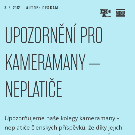
Přejít
PUBLIKOVÁNO
3. 3. 2012
AUTOR: CESKAM
k
obsahu
UPOZORNĚNÍ PRO
webu
SOCIACE ČESKÝCH KAMERAMANŮ
ový portál Asociace českých kameramanů
KAMERAMANY –
NEPLATIČE
Upozorňujeme naše kolegy kameramany –
neplatiče členských příspěvků, že díky jejich