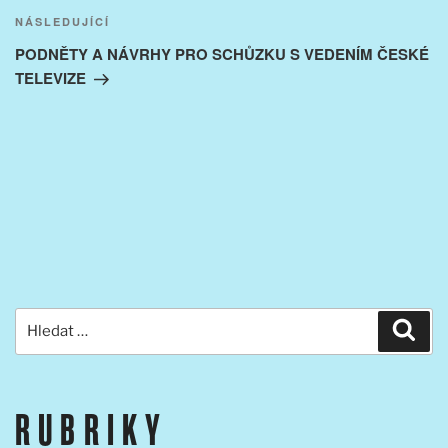
Následující
NÁSLEDUJÍCÍ
příspěvek
PODNĚTY A NÁVRHY PRO SCHŮZKU S VEDENÍM ČESKÉ
TELEVIZE
Hledat:
Hled
RUBRIKY