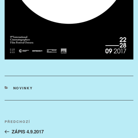
RUBRIKY
NOVINKY
Navigace
Předchozí
PŘEDCHOZÍ
pro
příspěvek
ZÁPIS 4.9.2017
příspěvek