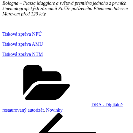
Bologna – Piazza Maggiore a světová premiéra jednoho z prvních
kinematografických záznamů Paříže pořízeného Étiennem-Julesem
Mareyem před 120 lety.
Tisková zpráva NPÚ
Tisková zpráva AMU
Tisková zpráva NTM
Rubriky
DRA - Digitálně
restaurovaný autorizát
,
Novinky
Navigace
Předchozí
příspěvek
pro
příspěvek