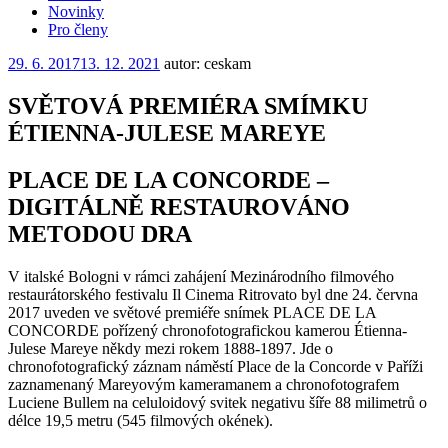
Novinky
Pro členy
Publikováno
29. 6. 2017
13. 12. 2021
autor: ceskam
SVĚTOVÁ PREMIÉRA SMÍMKU
ÉTIENNA-JULESE MAREYE
PLACE DE LA CONCORDE –
DIGITÁLNĚ RESTAUROVÁNO
METODOU DRA
V italské Bologni v rámci zahájení Mezinárodního filmového
restaurátorského festivalu Il Cinema Ritrovato byl dne 24. června
2017 uveden ve světové premiéře snímek PLACE DE LA
CONCORDE pořízený chronofotografickou kamerou Étienna-
Julese Mareye někdy mezi rokem 1888-1897. Jde o
chronofotografický záznam náměstí Place de la Concorde v Paříži
zaznamenaný Mareyovým kameramanem a chronofotografem
Luciene Bullem na celuloidový svitek negativu šíře 88 milimetrů o
délce 19,5 metru (545 filmových okének).