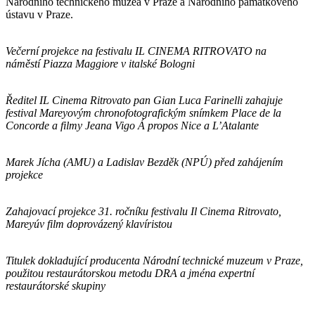
Národního technického muzea v Praze a Národního památkového
ústavu v Praze.
Večerní projekce na festivalu IL CINEMA RITROVATO na
náměstí Piazza Maggiore v italské Bologni
Ředitel IL Cinema Ritrovato pan Gian Luca Farinelli zahajuje
festival Mareyovým chronofotografickým snímkem Place de la
Concorde a filmy Jeana Vigo Á propos Nice a L’Atalante
Marek Jícha (AMU) a Ladislav Bezděk (NPÚ) před zahájením
projekce
Zahajovací projekce 31. ročníku festivalu Il Cinema Ritrovato,
Mareyúv film doprovázený klavíristou
Titulek dokladující producenta Národní technické muzeum v Praze,
použitou restaurátorskou metodu DRA a jména expertní
restaurátorské skupiny