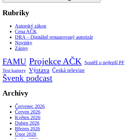
Rubriky
Autorský zákon
Cena AČK
DRA – Digitálně restaurovaný autorizát
Novinky
Zápisy
Projekce AČK
FAMU
Soutěž o nejlepší PF
Výstava
Česká televize
Test kamery
Švenk podcast
Archivy
Červenec 2026
Červen 2026
Květen 2026
Duben 2026
Březen 2026
Únor 2026