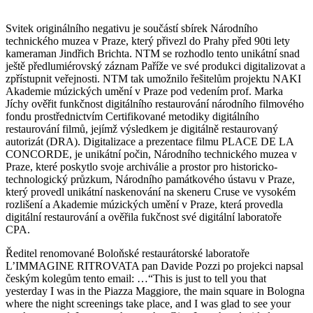
Svitek originálního negativu je součástí sbírek Národního
technického muzea v Praze, který přivezl do Prahy před 90ti lety
kameraman Jindřich Brichta. NTM se rozhodlo tento unikátní snad
ještě předlumiérovský záznam Paříže ve své produkci digitalizovat a
zpřístupnit veřejnosti. NTM tak umožnilo řešitelům projektu NAKI
Akademie múzických umění v Praze pod vedením prof. Marka
Jíchy ověřit funkčnost digitálního restaurování národního filmového
fondu prostřednictvím Certifikované metodiky digitálního
restaurování filmů, jejímž výsledkem je digitálně restaurovaný
autorizát (DRA). Digitalizace a prezentace filmu PLACE DE LA
CONCORDE, je unikátní počin, Národního technického muzea v
Praze, které poskytlo svoje archiválie a prostor pro historicko-
technologický průzkum, Národního památkového ústavu v Praze,
který provedl unikátní naskenování na skeneru Cruse ve vysokém
rozlišení a Akademie múzických umění v Praze, která provedla
digitální restaurování a ověřila fukčnost své digitální laboratoře
CPA.
Ředitel renomované Boloňské restaurátorské laboratoře
L’IMMAGINE RITROVATA pan Davide Pozzi po projekci napsal
českým kolegům tento email: …“This is just to tell you that
yesterday I was in the Piazza Maggiore, the main square in Bologna
where the night screenings take place, and I was glad to see your