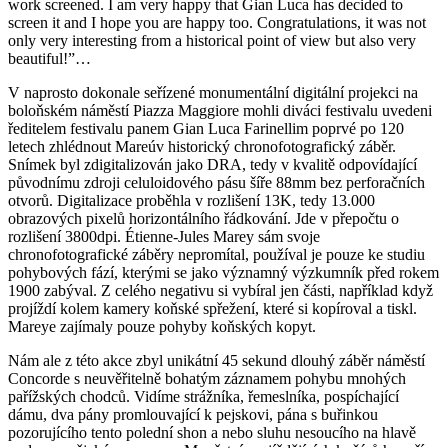
work screened. I am very happy that Gian Luca has decided to
screen it and I hope you are happy too. Congratulations, it was not
only very interesting from a historical point of view but also very
beautiful!”…
V naprosto dokonale seřízené monumentální digitální projekci na
boloňském náměstí Piazza Maggiore mohli diváci festivalu uvedeni
ředitelem festivalu panem Gian Luca Farinellim poprvé po 120
letech zhlédnout Mareúv historický chronofotografický záběr.
Snímek byl zdigitalizován jako DRA, tedy v kvalitě odpovídající
původnímu zdroji celuloidového pásu šíře 88mm bez perforačních
otvorů. Digitalizace proběhla v rozlišení 13K, tedy 13.000
obrazových pixelů horizontálního řádkování. Jde v přepočtu o
rozlišení 3800dpi. Étienne-Jules Marey sám svoje
chronofotografické záběry nepromítal, používal je pouze ke studiu
pohybových fází, kterými se jako významný výzkumník před rokem
1900 zabýval. Z celého negativu si vybíral jen části, například když
projíždí kolem kamery koňské spřežení, které si kopíroval a tiskl.
Mareye zajímaly pouze pohyby koňských kopyt.
Nám ale z této akce zbyl unikátní 45 sekund dlouhý záběr náměstí
Concorde s neuvěřitelně bohatým záznamem pohybu mnohých
pařížských chodců. Vidíme strážníka, řemeslníka, pospíchající
dámu, dva pány promlouvající k pejskovi, pána s buřinkou
pozorujícího tento polední shon a nebo sluhu nesoucího na hlavě