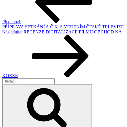
Předchozí
PŘÍPRAVA SETKÁNÍ A.Č.K. S VEDENÍM ČESKÉ TELEVIZE
Následující
Následující
RECENZE DIGITALIZACE FILMU OBCHOD NA
příspěvek
KORZE
Hledat:
Hledání