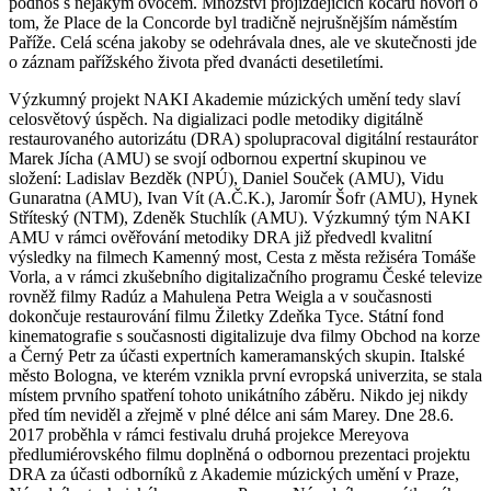
podnos s nějakým ovocem. Množství projíždějících kočárů hovoří o
tom, že Place de la Concorde byl tradičně nejrušnějším náměstím
Paříže. Celá scéna jakoby se odehrávala dnes, ale ve skutečnosti jde
o záznam pařížského života před dvanácti desetiletími.
Výzkumný projekt NAKI Akademie múzických umění tedy slaví
celosvětový úspěch. Na digializaci podle metodiky digitálně
restaurovaného autorizátu (DRA) spolupracoval digitální restaurátor
Marek Jícha (AMU) se svojí odbornou expertní skupinou ve
složení: Ladislav Bezděk (NPÚ), Daniel Souček (AMU), Vidu
Gunaratna (AMU), Ivan Vít (A.Č.K.), Jaromír Šofr (AMU), Hynek
Stříteský (NTM), Zdeněk Stuchlík (AMU). Výzkumný tým NAKI
AMU v rámci ověřování metodiky DRA již předvedl kvalitní
výsledky na filmech Kamenný most, Cesta z města režiséra Tomáše
Vorla, a v rámci zkušebního digitalizačního programu České televize
rovněž filmy Radúz a Mahulena Petra Weigla a v současnosti
dokončuje restaurování filmu Žiletky Zdeňka Tyce. Státní fond
kinematografie s současnosti digitalizuje dva filmy Obchod na korze
a Černý Petr za účasti expertních kameramanských skupin. Italské
město Bologna, ve kterém vznikla první evropská univerzita, se stala
místem prvního spatření tohoto unikátního záběru. Nikdo jej nikdy
před tím neviděl a zřejmě v plné délce ani sám Marey. Dne 28.6.
2017 proběhla v rámci festivalu druhá projekce Mereyova
předlumiérovského filmu doplněná o odbornou prezentaci projektu
DRA za účasti odborníků z Akademie múzických umění v Praze,