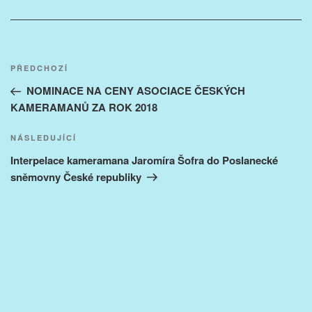
Navigace
Předchozí
PŘEDCHOZÍ
pro
příspěvek
NOMINACE NA CENY ASOCIACE ČESKÝCH
příspěvek
KAMERAMANŮ ZA ROK 2018
Následující
NÁSLEDUJÍCÍ
příspěvek
Interpelace kameramana Jaromíra Šofra do Poslanecké
sněmovny České republiky