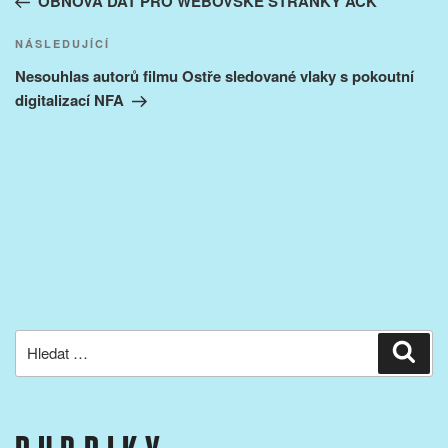
OBNOVA DAT PRO WEBOVSKÉ STRÁNKY AČK
příspěvek
Následující
NÁSLEDUJÍCÍ
příspěvek
Nesouhlas autorů filmu Ostře sledované vlaky s pokoutní
digitalizací NFA
Hledat:
Hled