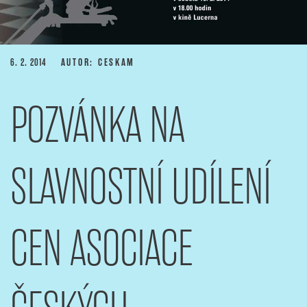
PUBLIKOVÁNO
6. 2. 2014
AUTOR: CESKAM
POZVÁNKA NA
SLAVNOSTNÍ UDÍLENÍ
CEN ASOCIACE