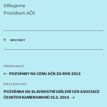
Děkujeme
Prezídium AČK
RUBRIKY
NOVINKY
Navigace
Předchozí
PŘEDCHOZÍ
pro
příspěvek
POZVÁNKY NA CENU AČK ZA ROK 2013
příspěvek
Následující
NÁSLEDUJÍCÍ
příspěvek
POZVÁNKA NA SLAVNOSTNÍ UDÍLENÍ CEN ASOCIACE
ČESKÝCH KAMERAMANŮ 15.2. 2014