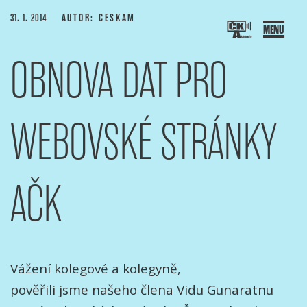
Přejít
PUBLIKOVÁNO
31. 1. 2014
AUTOR: CESKAM
k
obsahu
OBNOVA DAT PRO
webu
SOCIACE ČESKÝCH KAMERAMANŮ
ový portál Asociace českých kameramanů
WEBOVSKÉ STRÁNKY
AČK
Vážení kolegové a kolegyně,
pověřili jsme našeho člena Vidu Gunaratnu