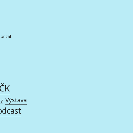
orizát
AČK
Výstava
ry
odcast