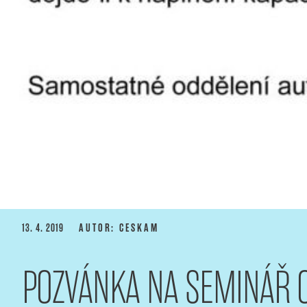
PUBLIKOVÁNO
13. 4. 2019
AUTOR: CESKAM
POZVÁNKA NA SEMINÁŘ 