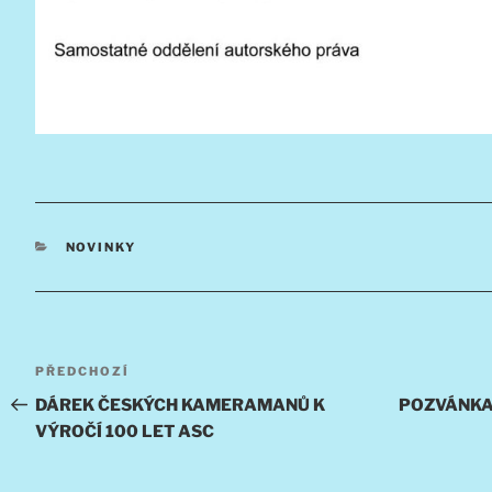
RUBRIKY
NOVINKY
Navigace
Předchozí
PŘEDCHOZÍ
pro
příspěvek
DÁREK ČESKÝCH KAMERAMANŮ K
POZVÁNKA 
VÝROČÍ 100 LET ASC
příspěvek