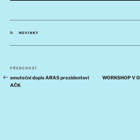
RUBRIKY
NOVINKY
Navigace
Předchozí
PŘEDCHOZÍ
pro
příspěvek
smuteční dopis ARAS prezidentovi
WORKSHOP V O
AČK
příspěvek