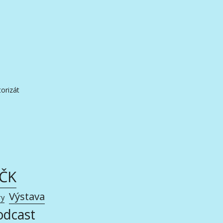
orizát
AČK
Výstava
ry
odcast