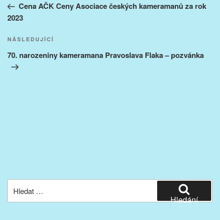
příspěvek
Cena AČK Ceny Asociace českých kameramanů za rok
příspěvek
2023
Následující
NÁSLEDUJÍCÍ
příspěvek
70. narozeniny kameramana Pravoslava Flaka – pozvánka
Hledat:
Hledání