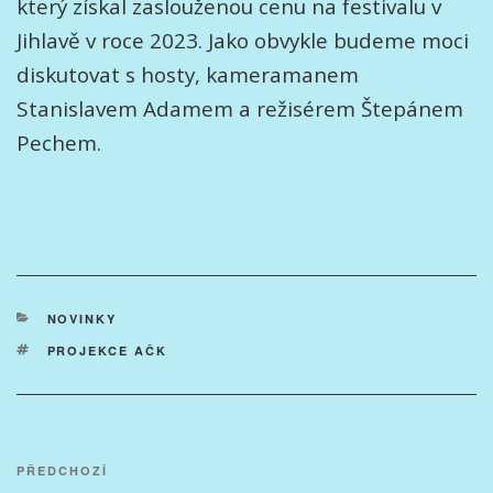
který získal zaslouženou cenu na festivalu v
Jihlavě v roce 2023. Jako obvykle budeme moci
diskutovat s hosty, kameramanem
Stanislavem Adamem a režisérem Štepánem
Pechem.
RUBRIKY
NOVINKY
ŠTÍTKY
PROJEKCE AČK
Navigace
Předchozí
PŘEDCHOZÍ
pro