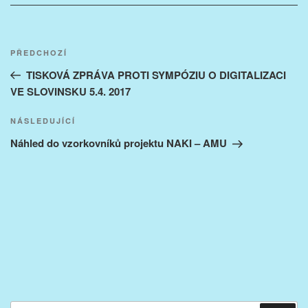
Navigace
Předchozí
PŘEDCHOZÍ
pro
příspěvek
TISKOVÁ ZPRÁVA PROTI SYMPÓZIU O DIGITALIZACI
příspěvek
VE SLOVINSKU 5.4. 2017
Následující
NÁSLEDUJÍCÍ
příspěvek
Náhled do vzorkovníků projektu NAKI – AMU