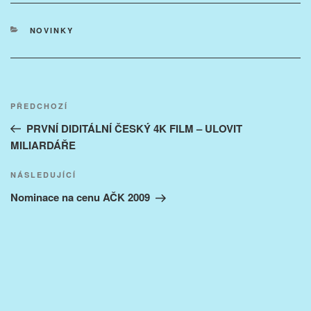
RUBRIKY
NOVINKY
Navigace
Předchozí
PŘEDCHOZÍ
pro
příspěvek
PRVNÍ DIDITÁLNÍ ČESKÝ 4K FILM – ULOVIT
příspěvek
MILIARDÁŘE
Následující
NÁSLEDUJÍCÍ
příspěvek
Nominace na cenu AČK 2009