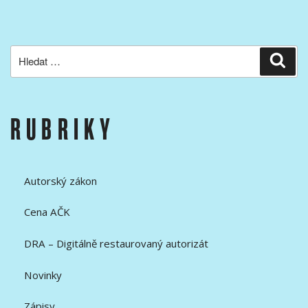
Hledat:
Hled
RUBRIKY
Autorský zákon
Cena AČK
DRA – Digitálně restaurovaný autorizát
Novinky
Zápisy