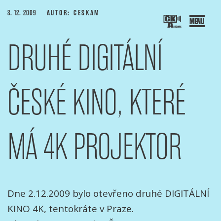
Přejít
PUBLIKOVÁNO
3. 12. 2009
AUTOR: CESKAM
k
obsahu
DRUHÉ DIGITÁLNÍ
webu
SOCIACE ČESKÝCH KAMERAMANŮ
ový portál Asociace českých kameramanů
ČESKÉ KINO, KTERÉ
MÁ 4K PROJEKTOR
Dne 2.12.2009 bylo otevřeno druhé DIGITÁLNÍ
KINO 4K, tentokráte v Praze.