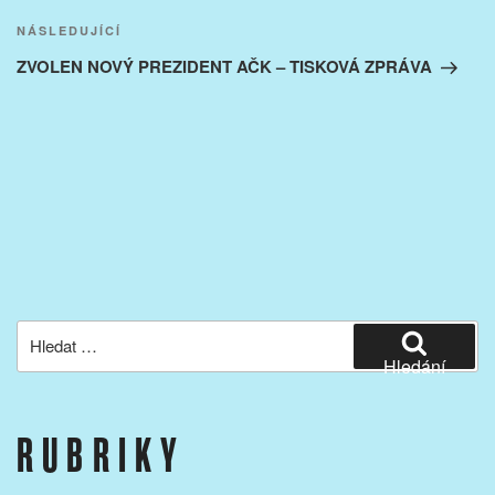
Následující
NÁSLEDUJÍCÍ
příspěvek
ZVOLEN NOVÝ PREZIDENT AČK – TISKOVÁ ZPRÁVA
Hledat:
Hledání
RUBRIKY