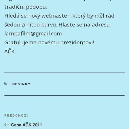
tradiční podobu.
Hledá se nový webnaster, který by měl rád
šedou zrnitou barvu. Hlaste se na adresu
lampafilm@gmail.com
Gratulujeme novému prezidentovi!
AČK
RUBRIKY
NOVINKY
Navigace
Předchozí
PŘEDCHOZÍ
pro
příspěvek
Cena AČK 2011
příspěvek