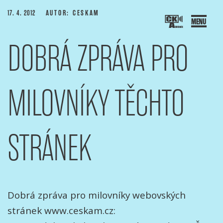
Přejít
PUBLIKOVÁNO
17. 4. 2012
AUTOR: CESKAM
k
obsahu
DOBRÁ ZPRÁVA PRO
webu
SOCIACE ČESKÝCH KAMERAMANŮ
ový portál Asociace českých kameramanů
MILOVNÍKY TĚCHTO
STRÁNEK
Dobrá zpráva pro milovníky webovských
stránek www.ceskam.cz: