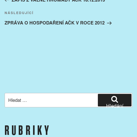
příspěvek
Následující
NÁSLEDUJÍCÍ
příspěvek
ZPRÁVA O HOSPODAŘENÍ AČK V ROCE 2012
Hledat:
Hledání
RUBRIKY