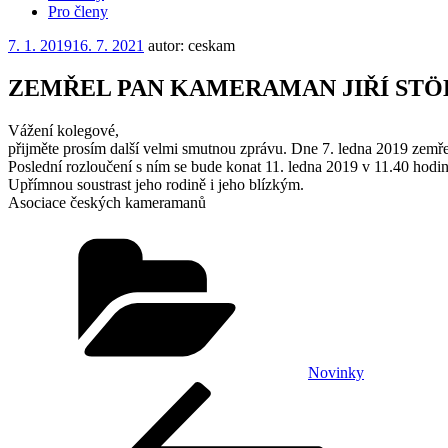
Pro členy
Publikováno
7. 1. 2019
16. 7. 2021
autor: ceskam
ZEMŘEL PAN KAMERAMAN JIŘÍ ST
Vážení kolegové,
přijměte prosím další velmi smutnou zprávu. Dne 7. ledna 2019 zemře
Poslední rozloučení s ním se bude konat 11. ledna 2019 v 11.40 hodi
Upřímnou soustrast jeho rodině i jeho blízkým.
Asociace českých kameramanů
Rubriky
Novinky
Navigace
Předchozí
příspěvek
pro
příspěvek