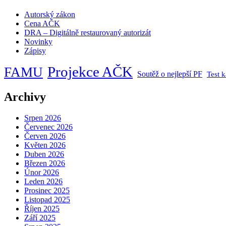
Autorský zákon
Cena AČK
DRA – Digitálně restaurovaný autorizát
Novinky
Zápisy
Projekce AČK
FAMU
Soutěž o nejlepší PF
Test 
Archivy
Srpen 2026
Červenec 2026
Červen 2026
Květen 2026
Duben 2026
Březen 2026
Únor 2026
Leden 2026
Prosinec 2025
Listopad 2025
Říjen 2025
Září 2025