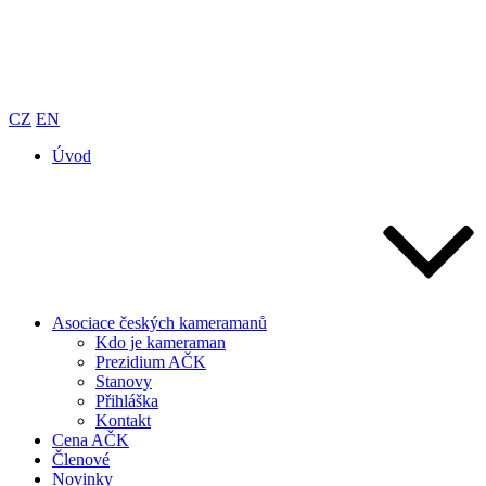
Přejít
k
obsahu
MENU
webu
CZ
EN
Asociace českých kameramanů
webový portál Asociace českých kameramanů
Úvod
Asociace českých kameramanů
Kdo je kameraman
Prezidium AČK
Stanovy
Přihláška
Kontakt
Cena AČK
Členové
Novinky