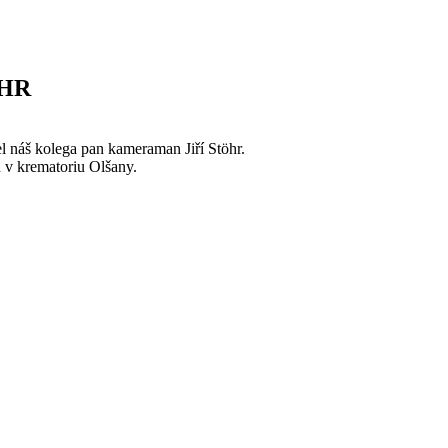
ÖHR
l náš kolega pan kameraman Jiří Stöhr.
n v krematoriu Olšany.