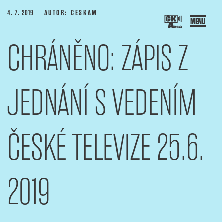
Přejít
PUBLIKOVÁNO
4. 7. 2019
AUTOR: CESKAM
k
obsahu
CHRÁNĚNO: ZÁPIS Z
webu
SOCIACE ČESKÝCH KAMERAMANŮ
ový portál Asociace českých kameramanů
JEDNÁNÍ S VEDENÍM
ČESKÉ TELEVIZE 25.6.
2019