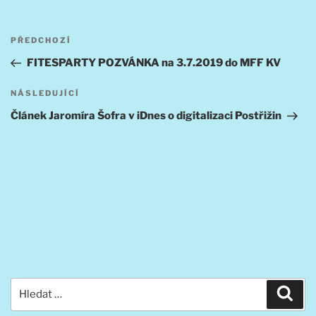
Navigace
Předchozí
PŘEDCHOZÍ
pro
příspěvek
FITESPARTY POZVÁNKA na 3.7.2019 do MFF KV
příspěvek
Následující
NÁSLEDUJÍCÍ
příspěvek
Článek Jaromíra Šofra v iDnes o digitalizaci Postřižin
Hledat:
Hled