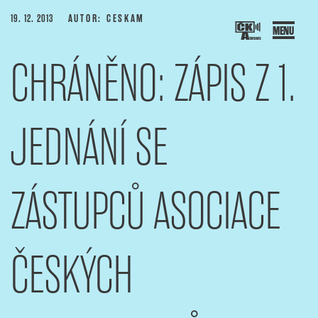
Přejít
PUBLIKOVÁNO
19. 12. 2013
AUTOR: CESKAM
k
obsahu
CHRÁNĚNO: ZÁPIS Z 1.
webu
SOCIACE ČESKÝCH KAMERAMANŮ
ový portál Asociace českých kameramanů
JEDNÁNÍ SE
ZÁSTUPCŮ ASOCIACE
ČESKÝCH