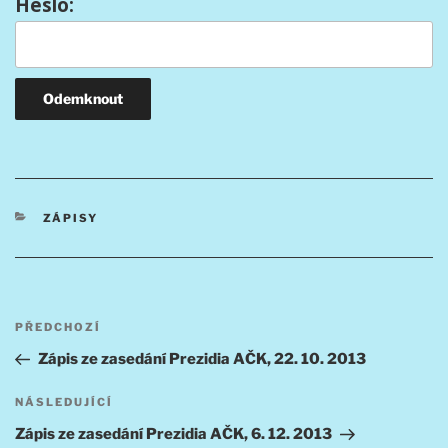
Heslo:
RUBRIKY
ZÁPISY
Navigace
Předchozí
PŘEDCHOZÍ
pro
příspěvek
Zápis ze zasedání Prezidia AČK, 22. 10. 2013
příspěvek
Následující
NÁSLEDUJÍCÍ
příspěvek
Zápis ze zasedání Prezidia AČK, 6. 12. 2013