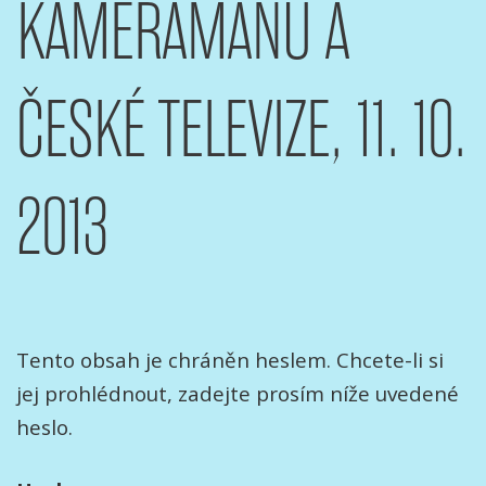
KAMERAMANŮ A
ČESKÉ TELEVIZE, 11. 10.
2013
Tento obsah je chráněn heslem. Chcete-li si
jej prohlédnout, zadejte prosím níže uvedené
heslo.