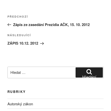
Navigace
Předchozí
PŘEDCHOZÍ
pro
příspěvek
Zápis ze zasedání Prezidia AČK, 15. 10. 2012
příspěvek
Následující
NÁSLEDUJÍCÍ
příspěvek
ZÁPIS 10.12. 2012
Hledat:
Hledání
RUBRIKY
Autorský zákon