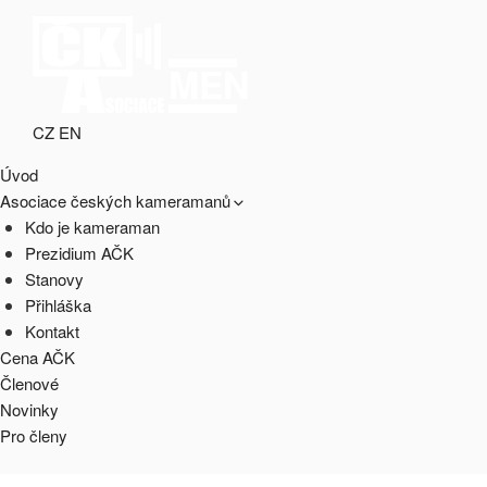
Přejít
k
obsahu
MENU
webu
CZ
EN
ASOCIACE ČESKÝCH
webový portál Asociace českých kameramanů
Úvod
KAMERAMANŮ
Asociace českých kameramanů
Kdo je kameraman
Prezidium AČK
Stanovy
Přihláška
Kontakt
Cena AČK
Členové
Novinky
Pro členy