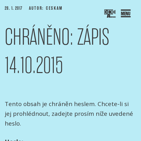
Přejít
PUBLIKOVÁNO
28. 1. 2017
AUTOR: CESKAM
k
obsahu
CHRÁNĚNO: ZÁPIS
webu
SOCIACE ČESKÝCH KAMERAMANŮ
ový portál Asociace českých kameramanů
14.10.2015
Tento obsah je chráněn heslem. Chcete-li si
jej prohlédnout, zadejte prosím níže uvedené
heslo.