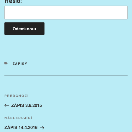
Heslo:
RUBRIKY
ZÁPISY
Navigace
Předchozí
PŘEDCHOZÍ
pro
příspěvek
ZÁPIS 3.6.2015
příspěvek
Následující
NÁSLEDUJÍCÍ
příspěvek
ZÁPIS 14.4.2016