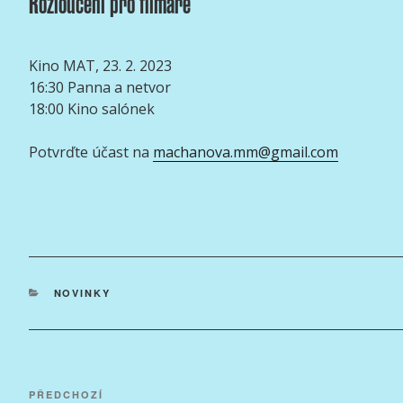
Rozloučení pro filmaře
Kino MAT, 23. 2. 2023
16:30 Panna a netvor
18:00 Kino salónek
Potvrďte účast na
machanova.mm@gmail.com
RUBRIKY
NOVINKY
Navigace
Předchozí
PŘEDCHOZÍ