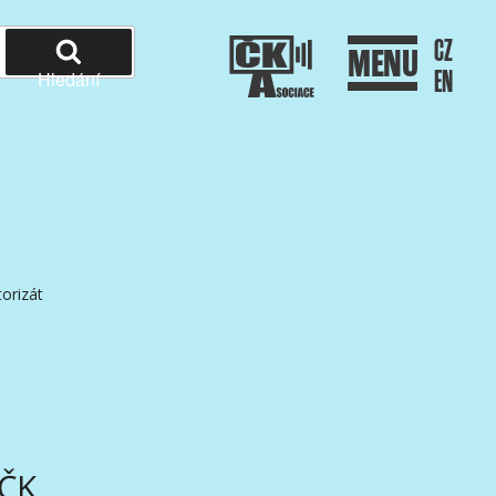
CZ
MENU
EN
Hledání
orizát
AČK