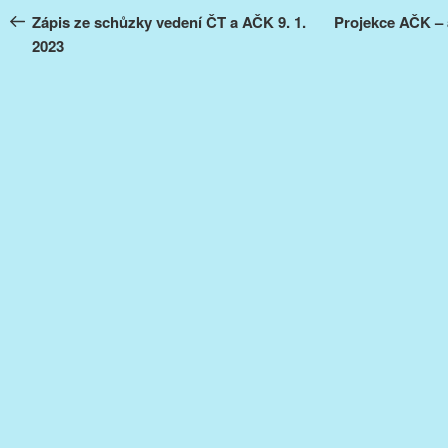
pro
příspěvek
Zápis ze schůzky vedení ČT a AČK 9. 1.
Projekce AČK – 
2023
příspěvek