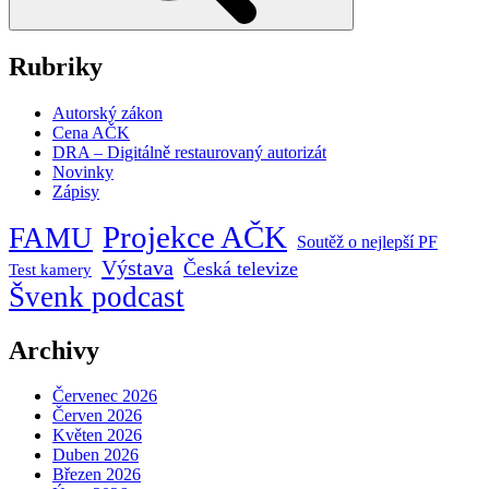
Rubriky
Autorský zákon
Cena AČK
DRA – Digitálně restaurovaný autorizát
Novinky
Zápisy
Projekce AČK
FAMU
Soutěž o nejlepší PF
Výstava
Česká televize
Test kamery
Švenk podcast
Archivy
Červenec 2026
Červen 2026
Květen 2026
Duben 2026
Březen 2026