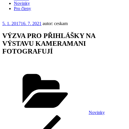
Novinky
Pro členy
Publikováno
5. 1. 2017
16. 7. 2021
autor: ceskam
VÝZVA PRO PŘIHLÁŠKY NA
VÝSTAVU KAMERAMANI
FOTOGRAFUJÍ
Rubriky
Novinky
Navigace
Předchozí
příspěvek
pro