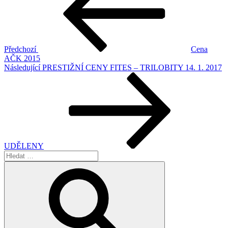
příspěvek
Předchozí
Cena
AČK 2015
Následující
Následující
PRESTIŽNÍ CENY FITES – TRILOBITY 14. 1. 2017
příspěvek
UDĚLENY
Hledat:
Hledání