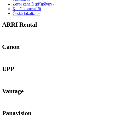
Zdroj kanálů (příspěvky)
Kanál komentářů
Česká lokalizace
ARRI Rental
Canon
UPP
Vantage
Panavision