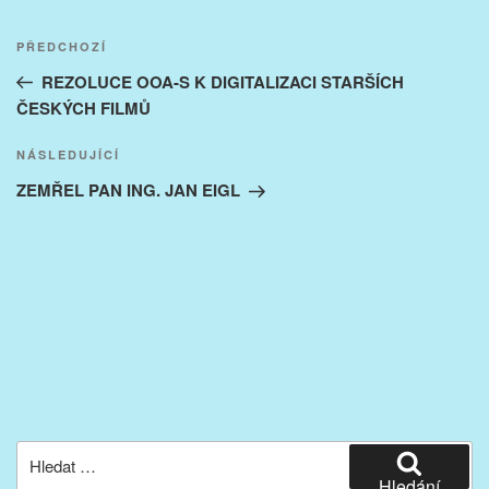
Navigace
Předchozí
PŘEDCHOZÍ
pro
příspěvek
REZOLUCE OOA-S K DIGITALIZACI STARŠÍCH
příspěvek
ČESKÝCH FILMŮ
Následující
NÁSLEDUJÍCÍ
příspěvek
ZEMŘEL PAN ING. JAN EIGL
Hledat:
Hledání