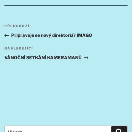
Navigace
Předchozí
PŘEDCHOZÍ
pro
příspěvek
Připravuje se nový direktoriář IMAGO
příspěvek
Následující
NÁSLEDUJÍCÍ
příspěvek
VÁNOČNÍ SETKÁNÍ KAMERAMANŮ
Hledat:
Hled