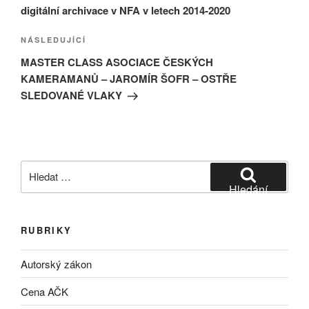
příspěvek
digitální archivace v NFA v letech 2014-2020
Následující
NÁSLEDUJÍCÍ
příspěvek
MASTER CLASS ASOCIACE ČESKÝCH
KAMERAMANŮ – JAROMÍR ŠOFR – OSTŘE
SLEDOVANÉ VLAKY
Hledat:
Hledání
RUBRIKY
Autorský zákon
Cena AČK