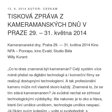
PUBLIKOVÁNO
12. 6. 2014
AUTOR: CESKAM
TISKOVÁ ZPRÁVA Z
KAMERAMANSKÝCH DNŮ V
PRAZE 29. – 31. května 2014
Kameramanské dny, Praha 29. — 31. května 2014 Kino
NFA – Ponrepo, kino Evald, Studio Béla
Willy Kurant:
„Co to dnes znamená být kameraman? Celý systém více
méně přešel na digitální technologii a i komerční filmy se
realizují dostupnými technologiemi. A tak profesionální
kameru může mít vlastně skoro každý. Znamená to, že se
tím stává kameramanem? Je svůdné nechat se strhnout
technologickými výdobytky. Ale nakonec je to oko a hlava,
které činí umělce umělcem, technologie umělce nespasí.
Já říkám svým kolegům – volte si svobobodně, s