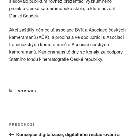
sledovalo publikum rovněž prezentaci výzkumného
projektu Česká kameramanská škola, o které hovořil
Daniel Souček.
Akci zaštítily německá asociace BVK a Asociace českých
kameramanů (AČK). a probíhala ve spolupráci s Asociací
francouzských kameramanů a Asociací norských
kameramanů. Kameramanské dny se konaly za podpory
Státního fondu kinematografie České republiky.
RUBRIKY
NOVINKY
Navigace
Předchozí
PŘEDCHOZÍ
pro
příspěvek
Koncepce digitalizace, digitálního restaurování a