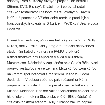
odborný úvod a ukázky různých projekčních formátů
(35mm, DVD, Blu-ray). Diváci mohli porovnat práci
českých restaurátorů na nově restaurovaných filmech
Hoří, má panenko a Všichni dobří rodáci s prací jejich
francouzských kolegů na Bláznivém Petříčkovi Jeana-Luca
Godarda.
Hlavní host festivalu, původem belgický kameraman Willy
Kurant, měl v Praze nabitý program. Páteční den věnoval
studentům katedry kamery na FAMU, pro které
Kameramanské dny uspořádaly s Willy Kurantem
Masterclass. Následně v zaplněném sále Studia Béla uvedl
projekci restaurované verze filmu Mužský rod, ženský rod,
na kterém spolupracoval s režisérem Jeanem-Lucem
Godardem. V sobotu večer se pak zúčastnil unikátní
projekce zachovalé 35mm kopie jeho německého snímku
Michael Kohlhaas. Režisér Volker Schlöndorff natáčel tento
historický snímek na Slovensku v létě 1968 s částečně
česloslovenským štábem. Willy Kurant divákům popsal