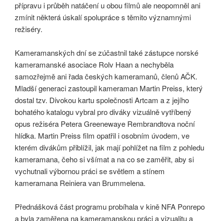
přípravu i průběh natáčení u obou filmů ale neopomněl ani
zmínit některá úskalí spolupráce s těmito významnými
režiséry.
Kameramanských dní se zúčastnil také zástupce norské
kameramanské asociace Rolv Haan a nechyběla
samozřejmě ani řada českých kameramanů, členů AČK.
Mladší generaci zastoupil kameraman Martin Preiss, který
dostal tzv. Divokou kartu společnosti Artcam a z jejího
bohatého katalogu vybral pro diváky vizuálně vytříbený
opus režiséra Petera Greenewaye Rembrandtova noční
hlídka. Martin Preiss film opatřil i osobním úvodem, ve
kterém divákům přiblížil, jak mají pohlížet na film z pohledu
kameramana, čeho si všímat a na co se zaměřit, aby si
vychutnali výbornou práci se světlem a stínem
kameramana Reiniera van Brummelena.
Přednášková část programu probíhala v kině NFA Ponrepo
a byla zaměřena na kameramanskou práci a vizualitu a