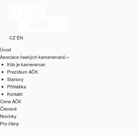
Přejít
k
obsahu
MENU
webu
CZ
EN
ASOCIACE ČESKÝCH
webový portál Asociace českých kameramanů
Úvod
KAMERAMANŮ
Asociace českých kameramanů
Kdo je kameraman
Prezidium AČK
Stanovy
Přihláška
Kontakt
Cena AČK
Členové
Novinky
Pro členy