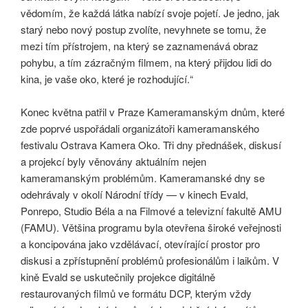
vědomím, že každá látka nabízí svoje pojetí. Je jedno, jak
starý nebo nový postup zvolíte, nevyhnete se tomu, že
mezi tím přístrojem, na který se zaznamenává obraz
pohybu, a tím zázračným filmem, na který přijdou lidi do
kina, je vaše oko, které je rozhodující.“
Konec května patřil v Praze Kameramanským dnům, které
zde poprvé uspořádali organizátoři kameramanského
festivalu Ostrava Kamera Oko. Tři dny přednášek, diskusí
a projekcí byly věnovány aktuálním nejen
kameramanským problémům. Kameramanské dny se
odehrávaly v okolí Národní třídy — v kinech Evald,
Ponrepo, Studio Béla a na Filmové a televizní fakultě AMU
(FAMU). Většina programu byla otevřena široké veřejnosti
a koncipována jako vzdělávací, otevírající prostor pro
diskusi a zpřístupnění problémů profesionálům i laikům. V
kině Evald se uskutečnily projekce digitálně
restaurovaných filmů ve formátu DCP, kterým vždy