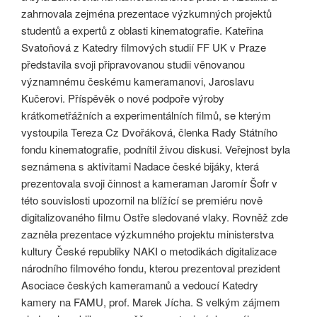
zahrnovala zejména prezentace výzkumných projektů
studentů a expertů z oblasti kinematografie. Kateřina
Svatoňová z Katedry filmových studií FF UK v Praze
představila svoji připravovanou studii věnovanou
významnému českému kameramanovi, Jaroslavu
Kučerovi. Příspěvěk o nové podpoře výroby
krátkometřážních a experimentálních filmů, se kterým
vystoupila Tereza Cz Dvořáková, členka Rady Státního
fondu kinematografie, podnítil živou diskusi. Veřejnost byla
seznámena s aktivitami Nadace české bijáky, která
prezentovala svoji činnost a kameraman Jaromír Šofr v
této souvislosti upozornil na blížící se premiéru nově
digitalizovaného filmu Ostře sledované vlaky. Rovněž zde
zazněla prezentace výzkumného projektu ministerstva
kultury České republiky NAKI o metodikách digitalizace
národního filmového fondu, kterou prezentoval prezident
Asociace českých kameramanů a vedoucí Katedry
kamery na FAMU, prof. Marek Jícha. S velkým zájmem