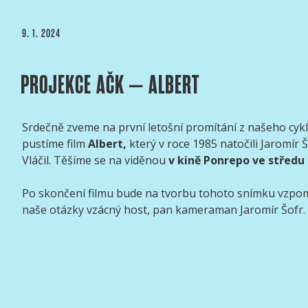
PUBLIKOVÁNO
9. 1. 2024
PROJEKCE AČK – ALBERT
Srdečně zveme na první letošní promítání z našeho cykl
pustíme film
Albert,
který v roce 1985 natočili Jaromír 
Vláčil. Těšíme se na viděnou
v kině Ponrepo ve středu 
Po skončení filmu bude na tvorbu tohoto snímku vzpom
naše otázky vzácný host, pan kameraman Jaromír Šofr.