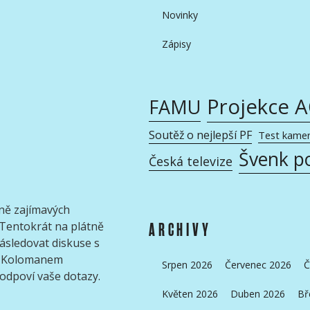
Novinky
Zápisy
Projekce 
FAMU
Soutěž o nejlepší PF
Test kame
Švenk p
Česká televize
lně zajímavých
entokrát na plátně
ARCHIVY
následovat diskuse s
m Kolomanem
Srpen 2026
Červenec 2026
Č
zodpoví vaše dotazy.
Květen 2026
Duben 2026
Bř