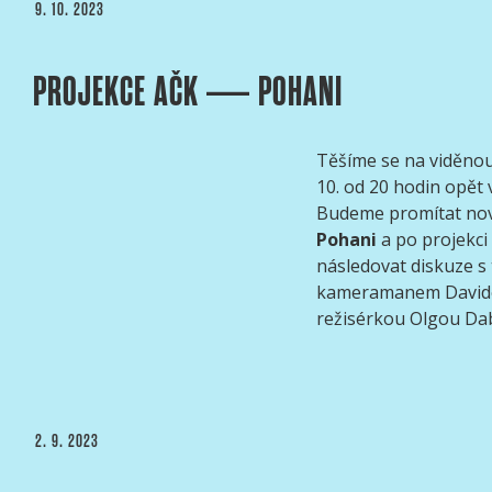
PUBLIKOVÁNO
9. 10. 2023
PROJEKCE AČK — POHANI
Těšíme se na viděnou 
10. od 20 hodin opět 
Budeme promítat nov
Pohani
a po projekci
následovat diskuze s
kameramanem David
režisérkou Olgou Da
PUBLIKOVÁNO
2. 9. 2023