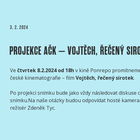
PUBLIKOVÁNO
3. 2. 2024
PROJEKCE AČK – VOJTĚCH, ŘEČENÝ SIR
Ve
čtvrtek 8.2.2024 od 18h
v kině Ponrepo promítneme 
české kinematografie – film
Vojtěch, řečený sirotek
.
Po projekci snímku bude jako vždy následovat diskuse
snímku.Na naše otázky budou odpovídat hosté kamera
režisér Zdeněk Tyc.