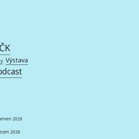
AČK
Výstava
ry
odcast
erven 2026
ezen 2026