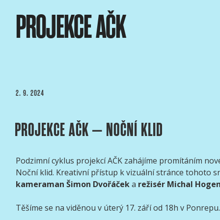
Přejít
PROJEKCE AČK
k
obsahu
webu
ASOCIACE ČESKÝCH 
webový portál Asociace českých kameramanů
PUBLIKOVÁNO
2. 9. 2024
PROJEKCE AČK – NOČNÍ KLID
Podzimní cyklus projekcí AČK zahájíme promítáním nov
Noční klid. Kreativní přístup k vizuální stránce tohoto 
kameraman Šimon Dvořáček
a
režisér Michal Hoge
Těšíme se na viděnou v úterý 17. září od 18h v Ponrepu.