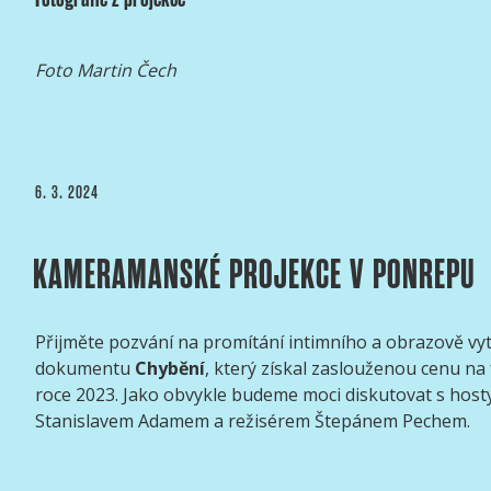
Foto Martin Čech
PUBLIKOVÁNO
6. 3. 2024
KAMERAMANSKÉ PROJEKCE V PONREPU
Přijměte pozvání na promítání intimního a obrazově vy
dokumentu
Chybění
, který získal zaslouženou cenu na f
roce 2023. Jako obvykle budeme moci diskutovat s ho
Stanislavem Adamem a režisérem Štepánem Pechem.