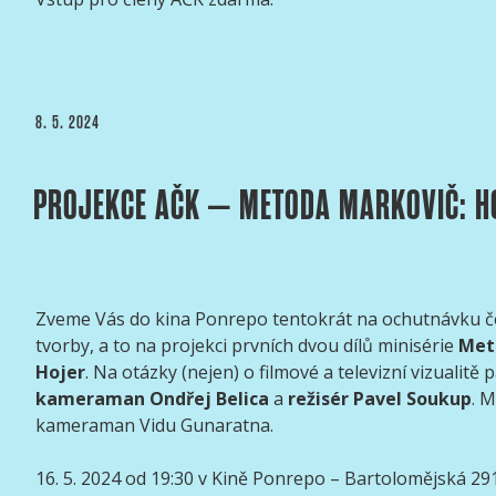
PUBLIKOVÁNO
8. 5. 2024
PROJEKCE AČK – METODA MARKOVIČ: H
Zveme Vás do kina Ponrepo tentokrát na ochutnávku č
tvorby, a to na projekci prvních dvou dílů minisérie
Met
Hojer
. Na otázky (nejen) o filmové a televizní vizualit
kameraman Ondřej Belica
a
režisér Pavel Soukup
. 
kameraman Vidu Gunaratna.
16. 5. 2024 od 19:30 v Kině Ponrepo – Bartolomějská 291