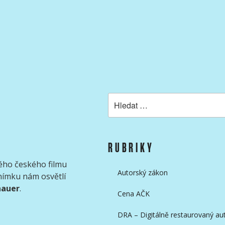
KAMERAMANŮ
Hledat:
RUBRIKY
ého českého filmu
Autorský zákon
snímku nám osvětlí
nauer
.
Cena AČK
DRA – Digitálně restaurovaný aut