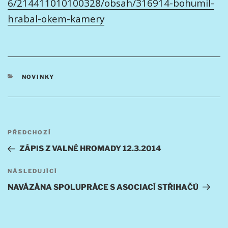
6/214411010100328/obsah/316914-bohumil-
hrabal-okem-kamery
RUBRIKY
NOVINKY
Navigace
Předchozí
PŘEDCHOZÍ
pro
příspěvek
ZÁPIS Z VALNÉ HROMADY 12.3.2014
příspěvek
Následující
NÁSLEDUJÍCÍ
příspěvek
NAVÁZÁNA SPOLUPRÁCE S ASOCIACÍ STŘIHAČŮ