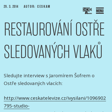
Přejít
PUBLIKOVÁNO
29. 3. 2014
AUTOR: CESKAM
k
obsahu
RESTAUROVÁNÍ OSTŘE
webu
SOCIACE ČESKÝCH KAMERAMANŮ
ový portál Asociace českých kameramanů
SLEDOVANÝCH VLAKŮ
Sledujte interview s Jaromírem Šofrem o
Ostře sledovaných vlacích:
http://www.ceskatelevize.cz/ivysilani/1096902
795-studio-