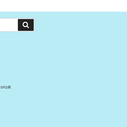
Hledání
orizát