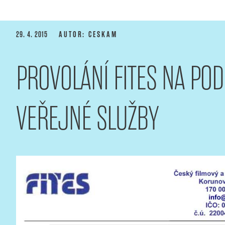
PUBLIKOVÁNO
29. 4. 2015
AUTOR: CESKAM
PROVOLÁNÍ FITES NA PO
VEŘEJNÉ SLUŽBY