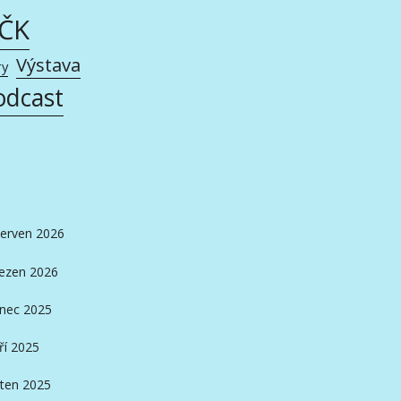
AČK
Výstava
ry
odcast
erven 2026
ezen 2026
inec 2025
ří 2025
ten 2025