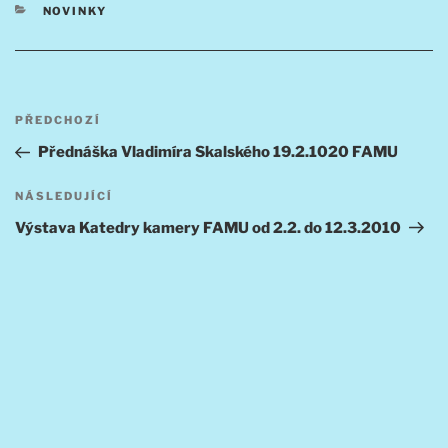
RUBRIKY
NOVINKY
Navigace
Předchozí
PŘEDCHOZÍ
pro
příspěvek
Přednáška Vladimíra Skalského 19.2.1020 FAMU
příspěvek
Následující
NÁSLEDUJÍCÍ
příspěvek
Výstava Katedry kamery FAMU od 2.2. do 12.3.2010