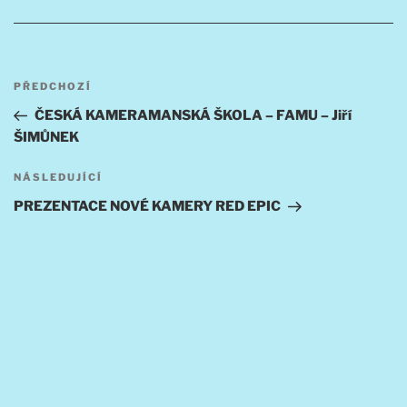
Navigace
Předchozí
PŘEDCHOZÍ
pro
příspěvek
ČESKÁ KAMERAMANSKÁ ŠKOLA – FAMU – Jiří
příspěvek
ŠIMŮNEK
Následující
NÁSLEDUJÍCÍ
příspěvek
PREZENTACE NOVÉ KAMERY RED EPIC