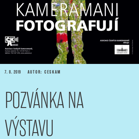
PUBLIKOVÁNO
7. 8. 2019
AUTOR: CESKAM
POZVÁNKA NA
VÝSTAVU