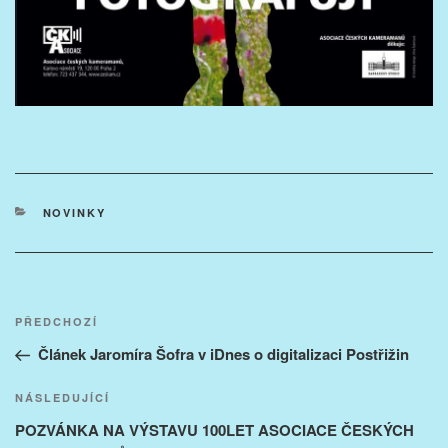
RUBRIKY
NOVINKY
Navigace
Předchozí
PŘEDCHOZÍ
pro
příspěvek
Článek Jaromíra Šofra v iDnes o digitalizaci Postřižin
příspěvek
Následující
NÁSLEDUJÍCÍ
příspěvek
POZVÁNKA NA VÝSTAVU 100LET ASOCIACE ČESKÝCH