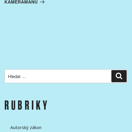
KAMERAMANŮ
Hledat:
Hled
RUBRIKY
Autorský zákon