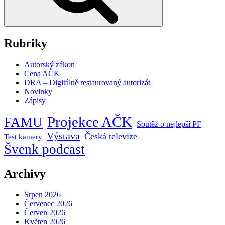
Rubriky
Autorský zákon
Cena AČK
DRA – Digitálně restaurovaný autorizát
Novinky
Zápisy
Projekce AČK
FAMU
Soutěž o nejlepší PF
Výstava
Česká televize
Test kamery
Švenk podcast
Archivy
Srpen 2026
Červenec 2026
Červen 2026
Květen 2026