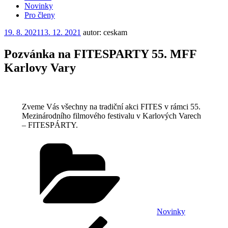
Novinky
Pro členy
Publikováno
19. 8. 2021
13. 12. 2021
autor: ceskam
Pozvánka na FITESPARTY 55. MFF
Karlovy Vary
Zveme Vás všechny na tradiční akci FITES v rámci 55.
Mezinárodního filmového festivalu v Karlových Varech
– FITESPÁRTY.
Rubriky
Novinky
Navigace
Předchozí