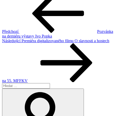
příspěvek
pro
příspěvek
Předchozí
Pozvánka
na derniéru výstavy Ivo Popka
Následující
Následující
Premiéra digitalizovaného filmu O slavnosti a hostech
příspěvek
na 55. MFFKV
Hledat:
Hledání