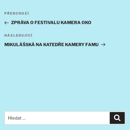
Navigace
Předchozí
PŘEDCHOZÍ
pro
příspěvek
ZPRÁVA O FESTIVALU KAMERA OKO
příspěvek
Následující
NÁSLEDUJÍCÍ
příspěvek
MIKULÁŠSKÁ NA KATEDŘE KAMERY FAMU
Hledat:
Hled