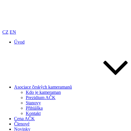
Přejít
k
obsahu
MENU
webu
CZ
EN
Asociace českých kameramanů
webový portál Asociace českých kameramanů
Úvod
Asociace českých kameramanů
Kdo je kameraman
Prezidium AČK
Stanovy
Přihláška
Kontakt
Cena AČK
Členové
Novinky