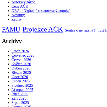
Autorský zákon
Cena AČK
DRA – Digitálně restaurovaný autorizát
Novinky
Zápisy
Projekce AČK
FAMU
Soutěž o nejlepší PF
Test 
Archivy
Srpen 2026
Červenec 2026
Červen 2026
Květen 2026
Duben 2026
Březen 2026
Únor 2026
Leden 2026
Prosinec 2025
Listopad 2025
Říjen 2025
Září 2025
Srpen 2025
Červen 2025