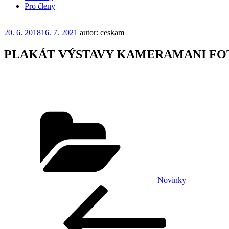
Pro členy
Publikováno
20. 6. 2018
16. 7. 2021
autor: ceskam
PLAKÁT VÝSTAVY KAMERAMANI FO
Rubriky
Novinky
Navigace
Předchozí
příspěvek
pro
příspěvek