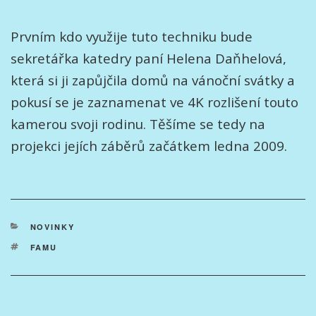
Prvním kdo využije tuto techniku bude
sekretářka katedry paní Helena Daňhelová,
která si ji zapůjčila domů na vánoční svátky a
pokusí se je zaznamenat ve 4K rozlišení touto
kamerou svoji rodinu. Těšíme se tedy na
projekci jejích záběrů začátkem ledna 2009.
RUBRIKY
NOVINKY
ŠTÍTKY
FAMU