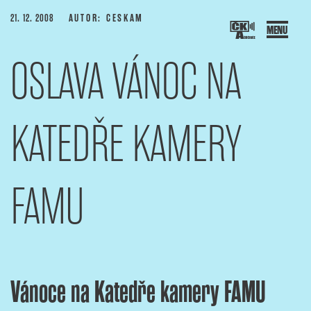
Přejít
PUBLIKOVÁNO
21. 12. 2008
AUTOR: CESKAM
k
obsahu
OSLAVA VÁNOC NA
webu
SOCIACE ČESKÝCH KAMERAMANŮ
ový portál Asociace českých kameramanů
KATEDŘE KAMERY
FAMU
Vánoce na Katedře kamery FAMU