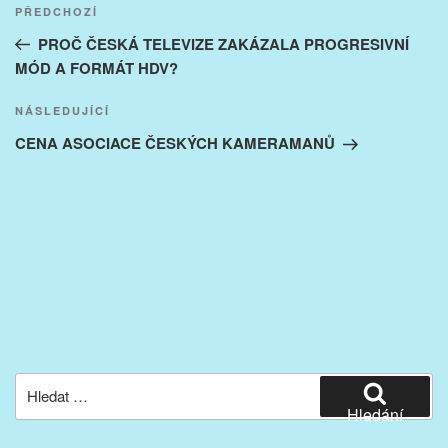
Navigace
Předchozí
PŘEDCHOZÍ
pro
příspěvek
PROČ ČESKÁ TELEVIZE ZAKÁZALA PROGRESIVNÍ
příspěvek
MÓD A FORMÁT HDV?
Následující
NÁSLEDUJÍCÍ
příspěvek
CENA ASOCIACE ČESKÝCH KAMERAMANŮ
Hledat:
Hledání