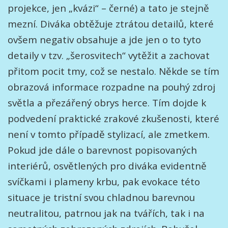
projekce, jen „kvázi“ – černé) a tato je stejně
mezní. Diváka obtěžuje ztrátou detailů, které
ovšem negativ obsahuje a jde jen o to tyto
detaily v tzv. „šerosvitech“ vytěžit a zachovat
přitom pocit tmy, což se nestalo. Někde se tím
obrazová informace rozpadne na pouhý zdroj
světla a přezářený obrys herce. Tím dojde k
podvedení praktické zrakové zkušenosti, které
není v tomto případě stylizací, ale zmetkem.
Pokud jde dále o barevnost popisovaných
interiérů, osvětlených pro diváka evidentně
svíčkami i plameny krbu, pak evokace této
situace je tristní svou chladnou barevnou
neutralitou, patrnou jak na tvářích, tak i na