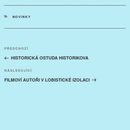
RUBRIKY
NOVINKY
Navigace
Předchozí
PŘEDCHOZÍ
pro
příspěvek
HISTORICKÁ OSTUDA HISTORIKOVA
příspěvek
Následující
NÁSLEDUJÍCÍ
příspěvek
FILMOVÍ AUTOŘI V LOBISTICKÉ IZOLACI