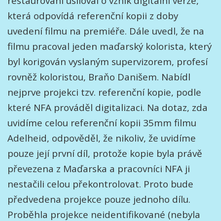
restaurování usiloval o vznik digitální verze,
která odpovídá referenční kopii z doby
uvedení filmu na premiéře. Dále uvedl, že na
filmu pracoval jeden maďarský kolorista, který
byl korigován vyslaným supervizorem, profesí
rovněž koloristou, Braňo Danišem. Nabídl
nejprve projekci tzv. referenční kopie, podle
které NFA prováděl digitalizaci. Na dotaz, zda
uvidíme celou referenční kopii 35mm filmu
Adelheid, odpověděl, že nikoliv, že uvidíme
pouze její první díl, protože kopie byla právě
převezena z Maďarska a pracovníci NFA ji
nestačili celou překontrolovat. Proto bude
předvedena projekce pouze jednoho dílu.
Proběhla projekce neidentifikované (nebyla