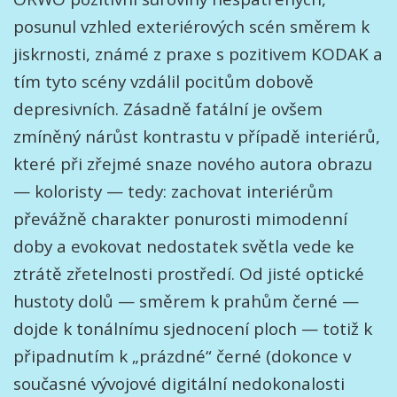
posunul vzhled exteriérových scén směrem k
jiskrnosti, známé z praxe s pozitivem KODAK a
tím tyto scény vzdálil pocitům dobově
depresivních. Zásadně fatální je ovšem
zmíněný nárůst kontrastu v případě interiérů,
které při zřejmé snaze nového autora obrazu
— koloristy — tedy: zachovat interiérům
převážně charakter ponurosti mimodenní
doby a evokovat nedostatek světla vede ke
ztrátě zřetelnosti prostředí. Od jisté optické
hustoty dolů — směrem k prahům černé —
dojde k tonálnímu sjednocení ploch — totiž k
připadnutím k „prázdné“ černé (dokonce v
současné vývojové digitální nedokonalosti