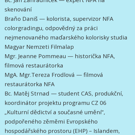
Bc. Jan Zahradníček — expert NFA na
skenování
Braňo Daniš — kolorista, supervizor NFA
colorgradingu, odpovědný za práci
nejmenovaného maďarského kolorisky studia
Magyar Nemzeti Filmalap
Mgr. Jeanne Pommeau — historička NFA,
filmová restaurátorka
MgA. Mgr.Tereza Frodlová — filmová
restaurátorka NFA
Bc. Matěj Strnad — student CAS, produkční,
koordinátor projektu programu CZ 06
„Kulturní dědictví a současné umění“,
podpořeného zěměmi Evropského
hospodářského prostoru (EHP) – Islandem,