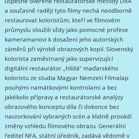
úspěšně ověřené restaurátorské metody DRA
a současně raději tyto filmy nechá neodborně
restaurovat koloristům, kteří ve filmovém
průmyslu sloužili vždy jako pomocné profese
kameramanovi k dosažení jeho autorských
záměrů při výrobě obrazových kopií. Slovenský
kolorista zaměstnaný jako supervizující
digitální restaurátor „hlídá“ maďarského
koloristu ze studia Magyar Nemzeti Filmalap
pouhými namátkovými kontrolami a bez
jakékoliv přípravy a restaurátorské analýzy
obrazového konceptu díla či dokonce bez
navzorkování vybraných scén a klidně provádí
změny vzhledu filmového obrazu. Generální
ředitel NFA, státní úředník, zadává vědomě v