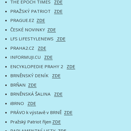
THE EPOCH TIMES
ZDE
PRAŽSKÝ PATRIOT
ZDE
PRAGUE.EZ
ZDE
ČESKÉ NOVINKY
ZDE
LFS LIFESTYLENEWS
ZDE
PRAHA2.CZ
ZDE
INFORMUJI.CU
ZDE
ENCYKLOPEDIE PRAHY 2
ZDE
BRNĚNSKÝ DENÍK
ZDE
BRŇAN
ZDE
BRNĚNSKÁ ŠALINA
ZDE
iBRNO
ZDE
PRÁVO k výstavě v BRNĚ
ZDE
Pražský Patriot říjen
ZDE
PARLAMENTNÍ LISTY
ZDE