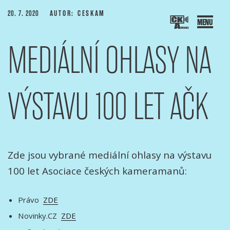
Přejít
PUBLIKOVÁNO
20. 7. 2020
AUTOR: CESKAM
k
obsahu
MEDIÁLNÍ OHLASY NA
webu
SOCIACE ČESKÝCH KAMERAMANŮ
ový portál Asociace českých kameramanů
VÝSTAVU 100 LET AČK
Zde jsou vybrané mediální ohlasy na výstavu
100 let Asociace českých kameramanů:
Právo
ZDE
Novinky.CZ
ZDE