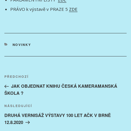
PRÁVO k výstavě v PRAZE 5
ZDE
RUBRIKY
NOVINKY
Navigace
Předchozí
PŘEDCHOZÍ
pro
příspěvek
JAK OBJEDNAT KNIHU ČESKÁ KAMERAMANSKÁ
příspěvek
ŠKOLA ?
Následující
NÁSLEDUJÍCÍ
příspěvek
DRUHÁ VERNISÁŽ VÝSTAVY 100 LET AČK V BRNĚ
12.8.2020