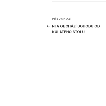
Navigace
Předchozí
PŘEDCHOZÍ
pro
příspěvek
NFA OBCHÁZÍ DOHODU OD
KULATÉHO STOLU
příspěvek