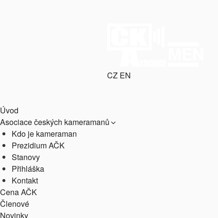
Přejít
k
obsahu
webu
MENU
CZ
EN
ASOCIACE
webový portál Asociace český
Úvod
Asociace českých kameramanů
Kdo je kameraman
Prezidium AČK
Stanovy
Přihláška
Kontakt
Cena AČK
Členové
Novinky