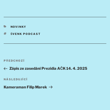
RUBRIKY
NOVINKY
ŠTÍTKY
ŠVENK PODCAST
Navigace
Předchozí
PŘEDCHOZÍ
pro
příspěvek
Zápis ze zasedání Prezidia AČK 14. 4. 2025
příspěvek
Následující
NÁSLEDUJÍCÍ
příspěvek
Kameraman Filip Marek