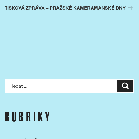
příspěvek
TISKOVÁ ZPRÁVA – PRAŽSKÉ KAMERAMANSKÉ DNY
Hledat:
Hled
RUBRIKY