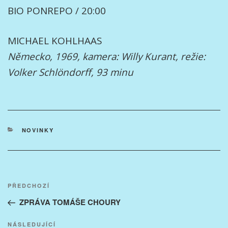
BIO PONREPO / 20:00
MICHAEL KOHLHAAS
Německo, 1969, kamera: Willy Kurant, režie:
Volker Schlöndorff, 93 minu
RUBRIKY
NOVINKY
Navigace
Předchozí
PŘEDCHOZÍ
pro
příspěvek
ZPRÁVA TOMÁŠE CHOURY
příspěvek
Následující
NÁSLEDUJÍCÍ