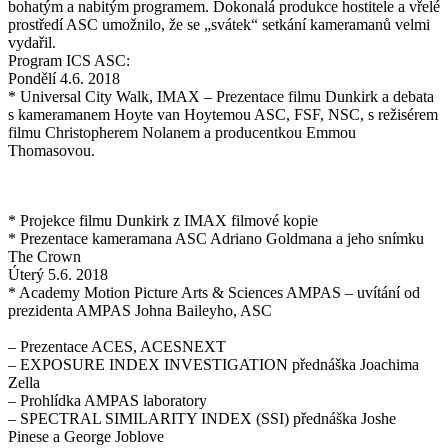
bohatým a nabitým programem. Dokonalá produkce hostitele a vřelé
prostředí ASC umožnilo, že se „svátek“ setkání kameramanů velmi
vydařil.
Program ICS ASC:
Pondělí 4.6. 2018
* Universal City Walk, IMAX – Prezentace filmu Dunkirk a debata
s kameramanem Hoyte van Hoytemou ASC, FSF, NSC, s režisérem
filmu Christopherem Nolanem a producentkou Emmou
Thomasovou.
* Projekce filmu Dunkirk z IMAX filmové kopie
* Prezentace kameramana ASC Adriano Goldmana a jeho snímku
The Crown
Úterý 5.6. 2018
* Academy Motion Picture Arts & Sciences AMPAS – uvítání od
prezidenta AMPAS Johna Baileyho, ASC
– Prezentace ACES, ACESNEXT
– EXPOSURE INDEX INVESTIGATION přednáška Joachima
Zella
– Prohlídka AMPAS laboratory
– SPECTRAL SIMILARITY INDEX (SSI) přednáška Joshe
Pinese a George Joblove