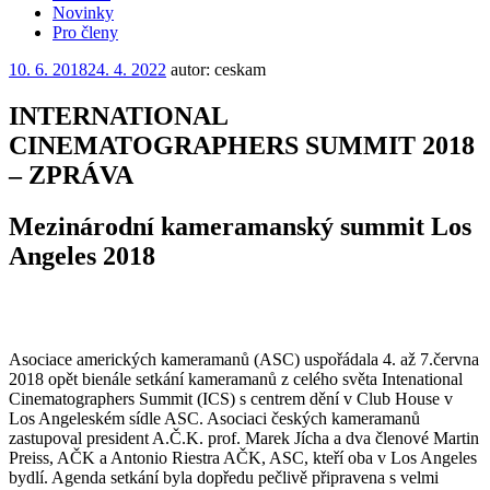
Novinky
Pro členy
Publikováno
10. 6. 2018
24. 4. 2022
autor: ceskam
INTERNATIONAL
CINEMATOGRAPHERS SUMMIT 2018
– ZPRÁVA
Mezinárodní kameramanský summit Los
Angeles 2018
Asociace amerických kameramanů (ASC) uspořádala 4. až 7.června
2018 opět bienále setkání kameramanů z celého světa Intenational
Cinematographers Summit (ICS) s centrem dění v Club House v
Los Angeleském sídle ASC. Asociaci českých kameramanů
zastupoval president A.Č.K. prof. Marek Jícha a dva členové Martin
Preiss, AČK a Antonio Riestra AČK, ASC, kteří oba v Los Angeles
bydlí. Agenda setkání byla dopředu pečlivě připravena s velmi