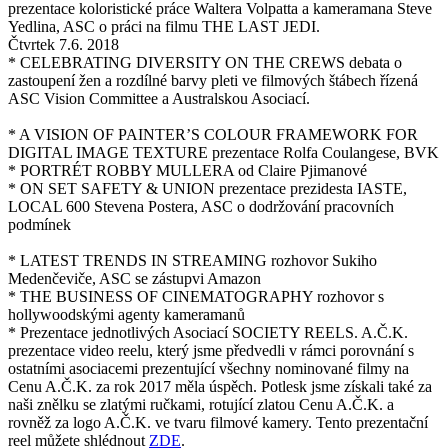
prezentace koloristické práce Waltera Volpatta a kameramana Steve
Yedlina, ASC o práci na filmu THE LAST JEDI.
Čtvrtek 7.6. 2018
* CELEBRATING DIVERSITY ON THE CREWS debata o
zastoupení žen a rozdílné barvy pleti ve filmových štábech řízená
ASC Vision Committee a Australskou Asociací.
* A VISION OF PAINTER’S COLOUR FRAMEWORK FOR
DIGITAL IMAGE TEXTURE prezentace Rolfa Coulangese, BVK
* PORTRÉT ROBBY MULLERA od Claire Pjimanové
* ON SET SAFETY & UNION prezentace prezidesta IASTE,
LOCAL 600 Stevena Postera, ASC o dodržování pracovních
podmínek
* LATEST TRENDS IN STREAMING rozhovor Sukiho
Medenčeviče, ASC se zástupvi Amazon
* THE BUSINESS OF CINEMATOGRAPHY rozhovor s
hollywoodskými agenty kameramanů
* Prezentace jednotlivých Asociací SOCIETY REELS. A.Č.K.
prezentace video reelu, který jsme předvedli v rámci porovnání s
ostatními asociacemi prezentující všechny nominované filmy na
Cenu A.Č.K. za rok 2017 měla úspěch. Potlesk jsme získali také za
naši znělku se zlatými ručkami, rotující zlatou Cenu A.Č.K. a
rovněž za logo A.Č.K. ve tvaru filmové kamery. Tento prezentační
reel můžete shlédnout
ZDE
.