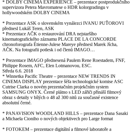
* DOLBY CINEMA EXPERIENCE – prezentace postprodukčního
supervizora Petera Mavromatese o HDR kolorgradingu v
hollywoodském DOLBY CINEMA
* Prezentace ASK o slovenském vynálezci IVANU PUŤOROVI
přednesl Lukáš Teren, ASK
* Prezentace AČK o restaurování DRA nejstaršího
kinematografického záznamu PLACE DE LA CONCORDE
chronoforografa Étienne-Julese Mareye přednesl Marek Jícha,
AČK. Na fotografii potlesk i od členů IMAGO…
* Prezentace IMAGO přednesená Paulem Rene Roestadem, FNF,
Philippe Rosem, AFC, Elen Lotmanovou, ESC.
Středa 6.6. 2018
* Winnetka Pacific Theatre – prezentace NEW TRENDS IN
CINEMA DISPLAY prezentace šéfa technologické komise ASC
Cutrise Clarka o novém prezentačním projekčním system
SAMSUNG ONYX. Černé plátno s LED zářiči přináší filmový
obraz s detaily v bílých o 48 až 300 nitů za současné existence
absolutní černé.
* PANAVISION WOODLAND HILLS – prezentace Dana Sasaki
a Michaela Cioniho o nových objektivech pro Large format
* FOTOKEM – prezentace digitální a filmové laboratoře a