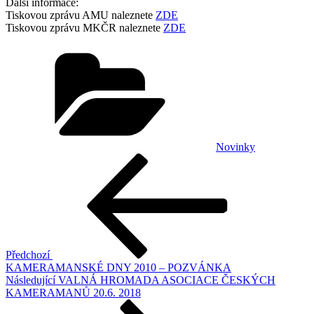
Další informace:
Tiskovou zprávu AMU naleznete
ZDE
Tiskovou zprávu MKČR naleznete
ZDE
Rubriky
Novinky
Navigace
Předchozí
příspěvek
pro
příspěvek
Předchozí
KAMERAMANSKÉ DNY 2010 – POZVÁNKA
Následující
Následující
VALNÁ HROMADA ASOCIACE ČESKÝCH
příspěvek
KAMERAMANŮ 20.6. 2018