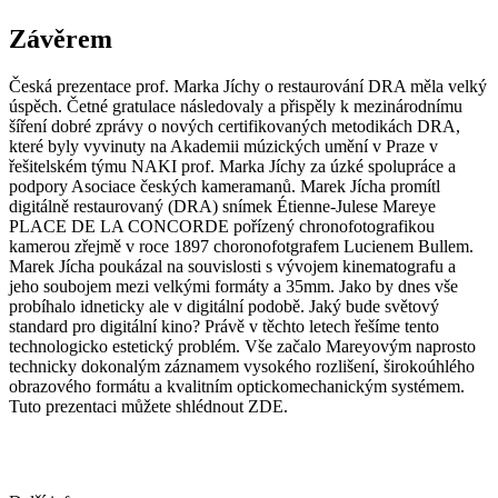
Závěrem
Česká prezentace prof. Marka Jíchy o restaurování DRA měla velký
úspěch. Četné gratulace následovaly a přispěly k mezinárodnímu
šíření dobré zprávy o nových certifikovaných metodikách DRA,
které byly vyvinuty na Akademii múzických umění v Praze v
řešitelském týmu NAKI prof. Marka Jíchy za úzké spolupráce a
podpory Asociace českých kameramanů. Marek Jícha promítl
digitálně restaurovaný (DRA) snímek Étienne-Julese Mareye
PLACE DE LA CONCORDE pořízený chronofotografikou
kamerou zřejmě v roce 1897 choronofotgrafem Lucienem Bullem.
Marek Jícha poukázal na souvislosti s vývojem kinematografu a
jeho soubojem mezi velkými formáty a 35mm. Jako by dnes vše
probíhalo idneticky ale v digitální podobě. Jaký bude světový
standard pro digitální kino? Právě v těchto letech řešíme tento
technologicko estetický problém. Vše začalo Mareyovým naprosto
technicky dokonalým záznamem vysokého rozlišení, širokoúhlého
obrazového formátu a kvalitním optickomechanickým systémem.
Tuto prezentaci můžete shlédnout ZDE.