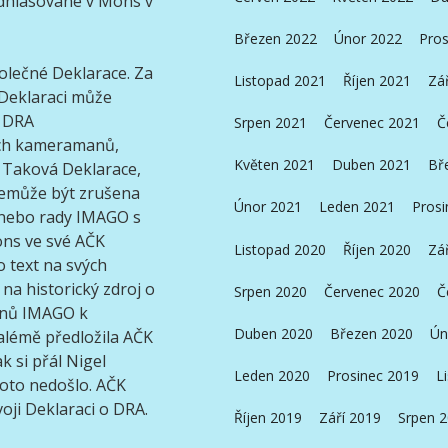
dhlasované v Mons v
Březen 2022
Únor 2022
Pros
polečné Deklarace. Za
Listopad 2021
Říjen 2021
Zá
 Deklaraci může
o DRA
Srpen 2021
Červenec 2021
Č
ěch kameramanů,
Květen 2021
Duben 2021
Bř
í. Taková Deklarace,
nemůže být zrušena
Únor 2021
Leden 2021
Prosi
 nebo rady IMAGO s
ons ve své AČK
Listopad 2020
Říjen 2020
Zá
o text na svých
na historický zdroj o
Srpen 2020
Červenec 2020
Č
lenů IMAGO k
Duben 2020
Březen 2020
Ún
lémě předložila AČK
k si přál Nigel
Leden 2020
Prosinec 2019
L
oto nedošlo. AČK
oji Deklaraci o DRA.
Říjen 2019
Září 2019
Srpen 