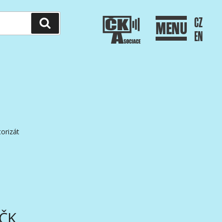
CZ
Hledání
MENU
EN
orizát
AČK