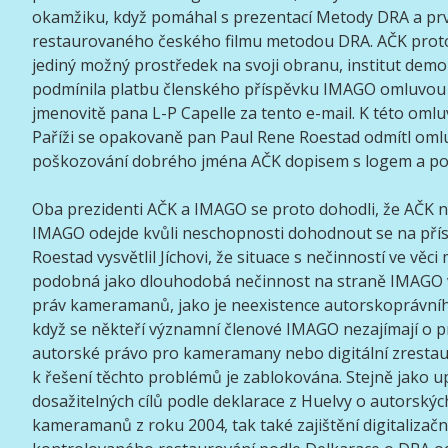
okamžiku, když pomáhal s prezentací Metody DRA a pr
restaurovaného českého filmu metodou DRA. AČK proto
jediný možný prostředek na svoji obranu, institut dem
podmínila platbu členského příspěvku IMAGO omluvo
jmenovitě pana L-P Capelle za tento e-mail. K této omlu
Paříži se opakovaně pan Paul Rene Roestad odmítl omlu
poškozování dobrého jména AČK dopisem s logem a p
Oba prezidenti AČK a IMAGO se proto dohodli, že AČK n
IMAGO odejde kvůli neschopnosti dohodnout se na pří
Roestad vysvětlil Jíchovi, že situace s nečinností ve věc
podobná jako dlouhodobá nečinnost na straně IMAGO v
práv kameramanů, jako je neexistence autorskoprávníh
když se někteří významní členové IMAGO nezajímají o pr
autorské právo pro kameramany nebo digitální zrestau
k řešení těchto problémů je zablokována. Stejně jako u
dosažitelných cílů podle deklarace z Huelvy o autorský
kameramanů z roku 2004, tak také zajištění digitalizač