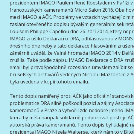
prezidentem IMAGO Paulem René Roestadem v Paříži v 
francouzských kameramanů Micro Salon 2016. Oba hovoř
mezi IMAGO a AČK. Problémy ve vztazích vycházejí z min
zaslání otevřeného dopisu bývalým generálním sekr
Louisem Philippe Capellou dne 26. září 2014, který nepr
IMAGO zrušilo Deklaraci o DRA, odhlasovanou v MONS 
dnešního dne nebyla tato deklarace hlasováním zrušena
záměrně uváděl, že Valná hromada IMAGO 2014 v Delfác
zrušila. Také podle zápisu IMAGO Deklarace o DRA zruš
email byl pravděpodobně rozeslán s úmyslem zalíbit se
bruselských archivářů vedených Nicolou Mazzantim z A
byla uvedena v kopii tohoto emailu.
Tento dopis namířený proti AČK jako oficiální stanovi
problematice DRA silně poškodil pozici a zájmy Asociac
kameramanů v Praze a vytvořil zde nedobré jméno IMA
která by měla naopak solidárně podporovat postoje AČK
autorská práva kameramanů. Tento dopis byl údajně 
prezidenta IMAGO Nigela Walterse, který nám to v Bitol