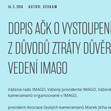
Přejít
PUBLIKOVÁNO
14. 2. 2016
AUTOR: CESKAM
k
obsahu
DOPIS AČK O VYSTOUPEN
webu
ASOCIACE ČESKÝCH 
webový portál Asociace českých kameramanů
Z DŮVODŮ ZTRÁTY DŮVĚR
VEDENÍ IMAGO
Vážená rado IMAGO, Vážený prezidente IMAGO, Vážené
kameramanů organizované v IMAGO,
prezident Asociace českých kameramanů Marek Jícha se