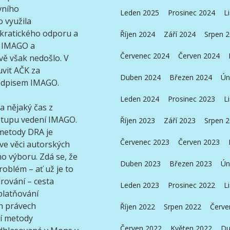
vního
Leden 2025
Prosinec 2024
L
 využila
okratického odporu a
Říjen 2024
Září 2024
Srpen 
u IMAGO a
Červenec 2024
Červen 2024
vě však nedošlo. V
vit AČK za
Duben 2024
Březen 2024
Ún
odpisem IMAGO.
Leden 2024
Prosinec 2023
L
a nějaký čas z
stupu vedení IMAGO.
Říjen 2023
Září 2023
Srpen 
i metody DRA je
Červenec 2023
Červen 2023
e věci autorských
o výboru. Zdá se, že
Duben 2023
Březen 2023
Ún
oblém – ať už je to
rování – cesta
Leden 2023
Prosinec 2022
L
platňování
ch právech
Říjen 2022
Srpen 2022
Červe
ní metody
Červen 2022
Květen 2022
Du