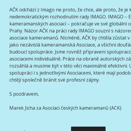
AČK odchází z Imago ne proto, že chce, ale proto, že j
nedemokratickým rozhodnutím rady IMAGO. IMAGO – E
kameramanských asociací – pokračuje ve své globální c
Prahy. Názor AČK na práci rady IMAGO souzní s názor
asociace kameramanů. Nicméně, AČK by chtěla zůstat 
jako nezávislá kameramanská Asociace, a všichni douf
budoucí spolupráce. Jsme rovněž připraveni spolupraco
asociacemi individuálně. Práce na obraně autorských 
rozsáhlá a musíme být v této věci maximálně efektivní. 
spolupráci i s jednotlivými Asociacemi, které mají podo
chtějí společně bránit své profesní zájmy.
S pozdravem,
Marek Jicha za Asociaci českých kameramanů (ACK)