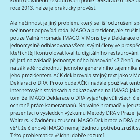
kontrolovaného restaurování podle Delkarace o DRA o
roce 2013, nelze je prakticky provést.
Ale nečinnost je jiný problém, který se liší od zrušení s
nečinnost odpovídá rada IMAGO a prezident, ale zrušit
pouze Valná hromada IMAGO. V Mons byla Deklarace 
jednomyslně odhlasována všemi svými členy ve prosp
kteří chtějí kontrolovat kvalitu digitálního restaurován
přijatá na základě jednomyslného hlasování 47 členů, 
na základě rozhodnutí jednoho generálního tajemníka
jeho prezidentem. AČK deklarovala stejný text jako v M
Deklaraci o DRA. Proto bude AČK i nadále používat tent
internetových stránkách a odkazovat se na IMAGO jako 
tom, že IMAGO Deklarace o DRA vyjadřuje vůli všech č
ochraně práce kameramanů. Na valné hromadě v Jeruza
prezentaci o výsledcích výzkumu Metody DRA v Praze, ja
Walters. K žádnému zrušení IMAGO Deklarace o DRA pr
věří, že členové IMAGO nemají žádnou potřebu zrušit sv
Této problematice všichni dobře rozumí.