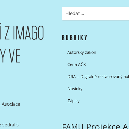
Hledat:
Í Z IMAGO
KAMERAMANŮ
RUBRIKY
Y VE
Autorský zákon
Cena AČK
DRA – Digitálně restaurovaný aut
Novinky
Zápisy
 Asociace
Projekce 
 setkal s
FAMU