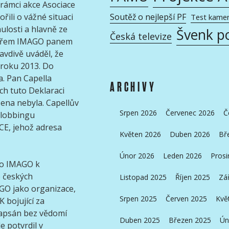
rámci akce Asociace
ili o vážné situaci
Soutěž o nejlepší PF
Test kame
ulosti a hlavně ze
Švenk p
Česká televize
etářem IMAGO panem
avdivě uváděl, že
roku 2013. Do
. Pan Capella
ARCHIVY
h tuto Deklaraci
ena nebyla. Capellův
Srpen 2026
Červenec 2026
Č
 lobbingu
CE, jehož adresa
Květen 2026
Duben 2026
Bř
Únor 2026
Leden 2026
Prosi
sko IMAGO k
e českých
Listopad 2025
Říjen 2025
Zá
GO jako organizace,
Srpen 2025
Červen 2025
Kvě
 bojující za
napsán bez vědomí
Duben 2025
Březen 2025
Ún
e potvrdil v