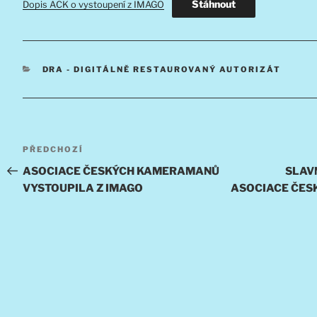
Stáhnout
Dopis AČK o vystoupení z IMAGO
RUBRIKY
DRA - DIGITÁLNĚ RESTAUROVANÝ AUTORIZÁT
Navigace
Předchozí
PŘEDCHOZÍ
pro
příspěvek
ASOCIACE ČESKÝCH KAMERAMANŮ
SLAV
VYSTOUPILA Z IMAGO
ASOCIACE ČE
příspěvek