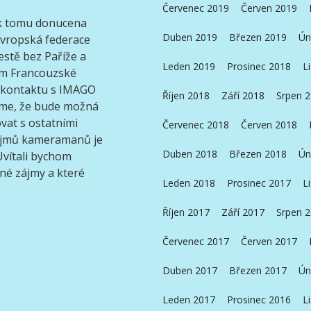
Červenec 2019
Červen 2019
e k tomu donucena
Duben 2019
Březen 2019
Ún
vropská federace
estě bez Paříže a
Leden 2019
Prosinec 2018
L
em Francouzské
v kontaktu s IMAGO
Říjen 2018
Září 2018
Srpen 
áme, že bude možná
vat s ostatními
Červenec 2018
Červen 2018
zájmů kameramanů je
Duben 2018
Březen 2018
Ún
Uvítali bychom
bné zájmy a které
Leden 2018
Prosinec 2017
L
Říjen 2017
Září 2017
Srpen 
Červenec 2017
Červen 2017
Duben 2017
Březen 2017
Ún
Leden 2017
Prosinec 2016
L