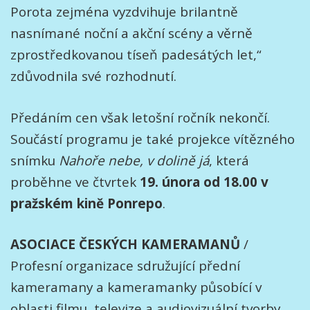
Porota zejména vyzdvihuje brilantně
nasnímané noční a akční scény a věrně
zprostředkovanou tíseň padesátých let,“
zdůvodnila své rozhodnutí.
Předáním cen však letošní ročník nekončí.
Součástí programu je také projekce vítězného
snímku
Nahoře nebe, v dolině já
, která
proběhne ve čtvrtek
19. února od 18.00 v
pražském kině Ponrepo
.
ASOCIACE ČESKÝCH KAMERAMANŮ
/
Profesní organizace sdružující přední
kameramany a kameramanky působící v
oblasti filmu, televize a audiovizuální tvorby.