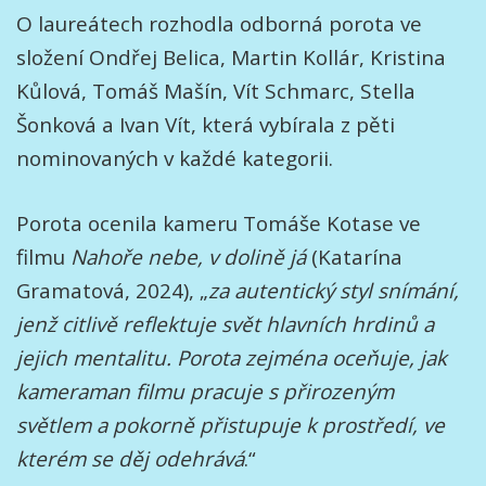
O laureátech rozhodla odborná porota ve
složení Ondřej Belica, Martin Kollár, Kristina
Kůlová, Tomáš Mašín, Vít Schmarc, Stella
Šonková a Ivan Vít, která vybírala z pěti
nominovaných v každé kategorii.
Porota ocenila kameru Tomáše Kotase ve
filmu
Nahoře nebe, v dolině já
(Katarína
Gramatová, 2024), „
za
autentický styl snímání,
jenž citlivě reflektuje svět hlavních hrdinů a
jejich mentalitu. Porota zejména oceňuje, jak
kameraman filmu pracuje s přirozeným
světlem a pokorně přistupuje k prostředí, ve
kterém se děj odehrává
.“