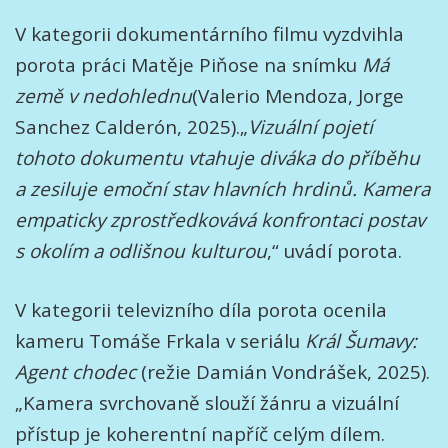
V kategorii dokumentárního filmu vyzdvihla
porota práci Matěje Piňose na snímku
Má
země v nedohlednu
(Valerio Mendoza, Jorge
Sanchez Calderón, 2025).„
Vizuální pojetí
tohoto dokumentu vtahuje diváka do příběhu
a zesiluje emoční stav hlavních hrdinů. Kamera
empaticky zprostředkovává konfrontaci postav
s okolím a odlišnou kulturou
,“ uvádí porota.
V kategorii televizního díla porota ocenila
kameru Tomáše Frkala v seriálu
Král Šumavy:
Agent chodec
(režie Damián Vondrášek, 2025).
„Kamera svrchovaně slouží žánru a vizuální
přístup je koherentní napříč celým dílem.