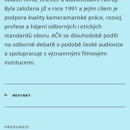
Byla založena již v roce 1991 a jejím cílem je
podpora kvality kameramanské práce, rozvoj
profese a hájení odborných i etických
standardů oboru. AČK se dlouhodobě podílí
na odborné debatě o podobě české audiovize
a spolupracuje s významnými filmovými
institucemi.
RUBRIKY
NOVINKY
Navigace
Předchozí
PŘEDCHOZÍ