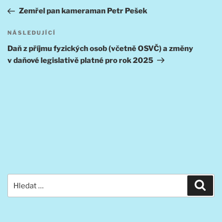
pro
příspěvek
Zemřel pan kameraman Petr Pešek
příspěvek
Následující
NÁSLEDUJÍCÍ
příspěvek
Daň z příjmu fyzických osob (včetně OSVČ) a změny
v daňové legislativě platné pro rok 2025
Hledat:
Hled