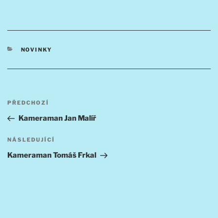
RUBRIKY
NOVINKY
Navigace
Předchozí
PŘEDCHOZÍ
pro
příspěvek
Kameraman Jan Malíř
příspěvek
Následující
NÁSLEDUJÍCÍ
příspěvek
Kameraman Tomáš Frkal