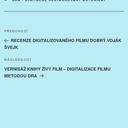
Navigace
Předchozí
PŘEDCHOZÍ
pro
příspěvek
RECENZE DIGITALIZOVANÉHO FILMU DOBRÝ VOJÁK
příspěvek
ŠVEJK
Následující
NÁSLEDUJÍCÍ
příspěvek
VERNISÁŽ KNIHY ŽIVÝ FILM – DIGITALIZACE FILMU
METODOU DRA