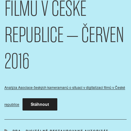
FILMŮ V ČESKÉ
REPUBLICE – ČERVEN
2016
Analýza Asociace českých kameramanů o situaci v digitalizaci filmů v České
Stáhnout
republice
RUBRIKY
DRA - DIGITÁLNĚ RESTAUROVANÝ AUTORIZÁT