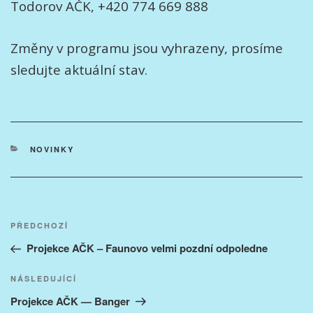
Todorov AČK, +420 774 669 888
Změny v programu jsou vyhrazeny, prosíme
sledujte aktuální stav.
RUBRIKY
NOVINKY
Navigace
Předchozí
PŘEDCHOZÍ
pro
příspěvek
Projekce AČK – Faunovo velmi pozdní odpoledne
příspěvek
Následující
NÁSLEDUJÍCÍ
příspěvek
Projekce AČK — Banger