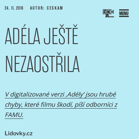
Přejít
PUBLIKOVÁNO
24. 11. 2016
AUTOR: CESKAM
k
obsahu
ADÉLA JEŠTĚ
webu
SOCIACE ČESKÝCH KAMERAMANŮ
ový portál Asociace českých kameramanů
NEZAOSTŘILA
V digitalizované verzi ‚Adély‘ jsou hrubé
chyby, které filmu škodí, píší odborníci z
FAMU.
Lidovky.cz