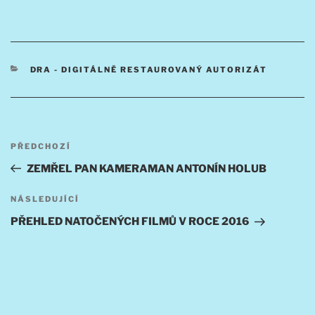
RUBRIKY
DRA - DIGITÁLNĚ RESTAUROVANÝ AUTORIZÁT
Navigace
Předchozí
PŘEDCHOZÍ
pro
příspěvek
ZEMŘEL PAN KAMERAMAN ANTONÍN HOLUB
příspěvek
Následující
NÁSLEDUJÍCÍ
příspěvek
PŘEHLED NATOČENÝCH FILMŮ V ROCE 2016