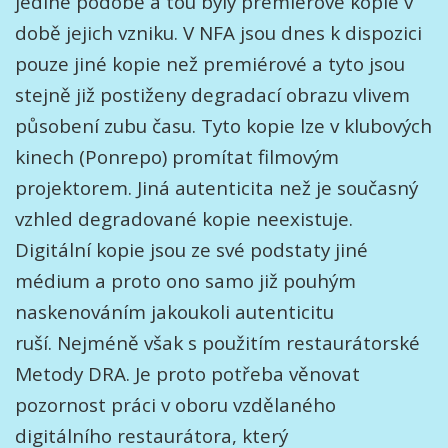
jediné podobě a tou byly premiérové kopie v
době jejich vzniku. V NFA jsou dnes k dispozici
pouze jiné kopie než premiérové a tyto jsou
stejně již postiženy degradací obrazu vlivem
působení zubu času. Tyto kopie lze v klubových
kinech (Ponrepo) promítat filmovým
projektorem. Jiná autenticita než je současný
vzhled degradované kopie neexistuje.
Digitální kopie jsou ze své podstaty jiné
médium a proto ono samo již pouhým
naskenováním jakoukoli autenticitu
ruší. Nejméně však s použitím restaurátorské
Metody DRA. Je proto potřeba věnovat
pozornost práci v oboru vzdělaného
digitálního restaurátora, který