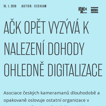
Přejít
PUBLIKOVÁNO
18. 1. 2016
AUTOR: CESKAM
k
obsahu
AČK OPĚT VYZÝVÁ K
webu
SOCIACE ČESKÝCH KAMERAMANŮ
ový portál Asociace českých kameramanů
NALEZENÍ DOHODY
OHLEDNĚ DIGITALIZACE
Asociace českých kameramanů dlouhodobě a
opakovaně oslovuje ostatní organizace v