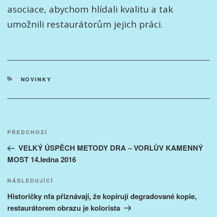
asociace, abychom hlídali kvalitu a tak
umožnili restaurátorům jejich práci.
RUBRIKY
NOVINKY
Navigace
Předchozí
PŘEDCHOZÍ
pro
příspěvek
VELKÝ ÚSPĚCH METODY DRA – VORLŮV KAMENNÝ
příspěvek
MOST 14.ledna 2016
Následující
NÁSLEDUJÍCÍ
příspěvek
Historičky nfa přiznávají, že kopírují degradované kopie,
restaurátorem obrazu je kolorista