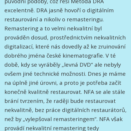
původní podoby, což řeší Metoda DRA
excelentně. DRA jasně hovoří o digitálním
restaurování a nikoliv o remasteringu.
Remastering a to velmi nekvalitní byl
prováděn dosud, prostřednictvím nekvalitních
digitalizací, které nás dovedly až ke zruinování
dobrého jména české kinematografie. V té
době, kdy se vyráběly „levná DVD“ ale nebyly
ovšem jiné technické možnosti. Dnes je máme
na úplně jiné úrovni, a proto je potřeba začít
konečně kvalitně restaurovat. NFA se ale stále
brání tvrzením, že raději bude restaurovat
nekvalitně, bez práce digitálních restaurátorů,
než by „vylepšoval remasteringem“. NFA však
provádí nekvalitní remastering tedy