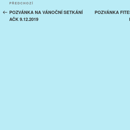
Navigace
Předchozí
PŘEDCHOZÍ
pro
příspěvek
POZVÁNKA NA VÁNOČNÍ SETKÁNÍ
POZVÁNKA FITE
AČK 9.12.2019
příspěvek