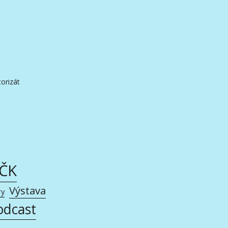
orizát
AČK
Výstava
ry
odcast